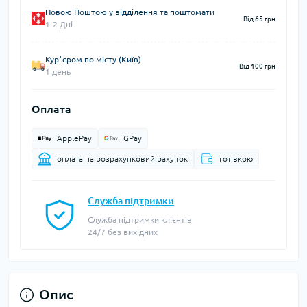
Новою Поштою у відділення та поштомати
Від 65 грн
1-2 Дні
Курʼєром по місту (Київ)
Від 100 грн
1 день
Оплата
ApplePay
GPay
оплата на розрахунковий рахунок
готівкою
Служба підтримки
Служба підтримки клієнтів
24/7 без вихідних
Опис