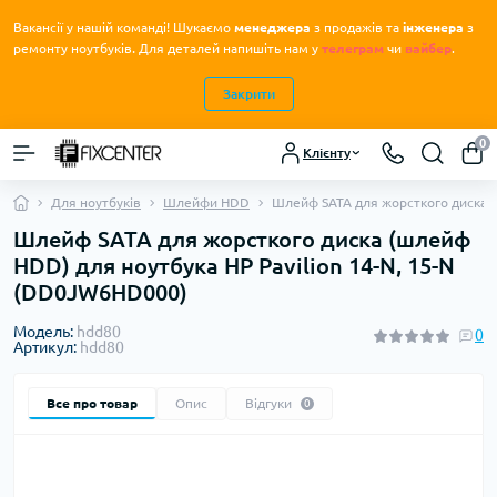
Вакансії у нашій команді! Шукаємо
менеджера
з продажів та
інженера
з
.
ремонту ноутбуків
Для деталей напишіть нам у
телеграм
чи
вайбер
.
Закрити
0
Клієнту
Для ноутбуків
Шлейфи HDD
Шлейф SATA для жорсткого диска (
Шлейф SATA для жорсткого диска (шлейф
HDD) для ноутбука HP Pavilion 14-N, 15-N
(DD0JW6HD000)
Модель:
hdd80
0
Артикул:
hdd80
Все про товар
Опис
Відгуки
0