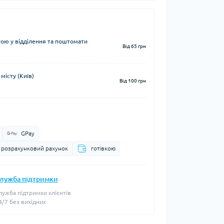
ю у відділення та поштомати
Від 65 грн
місту (Київ)
Від 100 грн
GPay
а розрахунковий рахунок
готівкою
лужба підтримки
лужба підтримки клієнтів
4/7 без вихідних