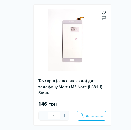
Тачскрін (сенсорне скло) для
телефону Meizu M3 Note (L681H)
білий
146 грн
До кошика