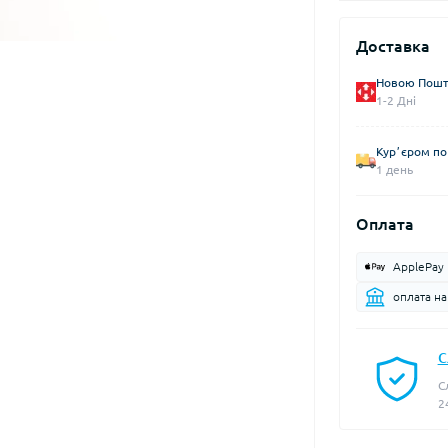
Доставка
Новою Пошто
1-2 Дні
Курʼєром по 
1 день
Оплата
ApplePay
оплата н
С
С
2