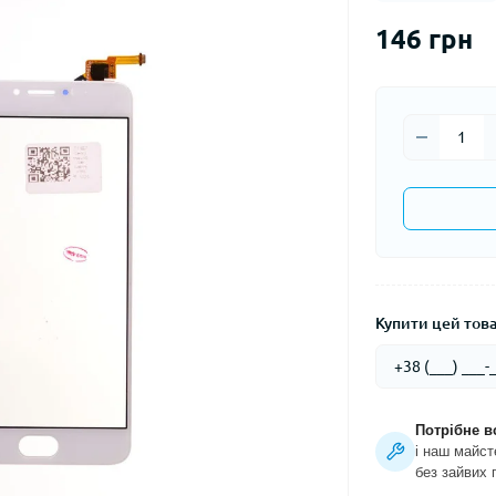
146 грн
Купити цей товар
Потрібне в
і наш майст
без зайвих 