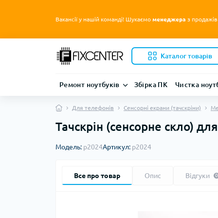
Вакансії у нашій команді! Шукаємо
менеджера
з продажів
Каталог товарів
Ремонт ноутбуків
Збірка ПК
Чистка ноут
Для телефонів
Сенсорні екрани (тачскріни)
Me
Тачскрін (сенсорне скло) дл
Модель:
p2024
Артикул:
p2024
Все про товар
Опис
Відгуки
0