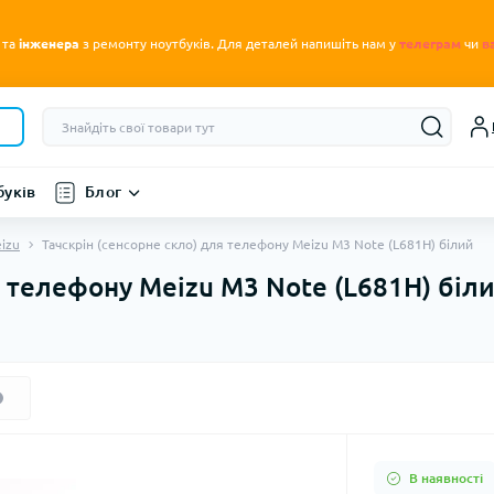
.
 та
інженера
з ремонту ноутбуків
Для деталей напишіть нам у
телеграм
чи
в
буків
Блог
izu
Тачскрін (сенсорне скло) для телефону Meizu M3 Note (L681H) білий
я телефону Meizu M3 Note (L681H) біл
В наявності