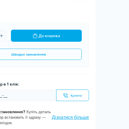
До кошика
Швидке замовлення
 в 1 клік:
Купити
становлення?
Купіть деталь
Дізнатися більше
ер встановить її одразу —
поїздок.