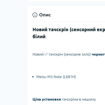
Опис
Новий тачскрін (сенсорний ек
білий
Новий ✅ тачскрін (сенсорне скло)
чорног
Meizu M3 Note (L681H)
Ціна установки
тачскріна в нашому