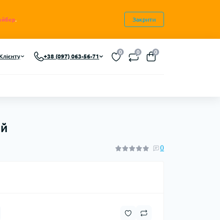
айбер
.
Закрити
0
0
0
Клієнту
+38 (097) 063-56-71
ий
0