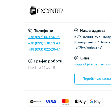
Телефони
Наша адреса
+38 (097) 063-56-71
Київ, 02000, вул. Шолу
|Станції метро "Політе
+38 (099) 130-19-43
та "Лукʼянівська"
+38 (093) 022-20-47
E-mail
Графік роботи
support@fixcenter.com
Пн-Пт: з 11 до 18
Перейти до конта