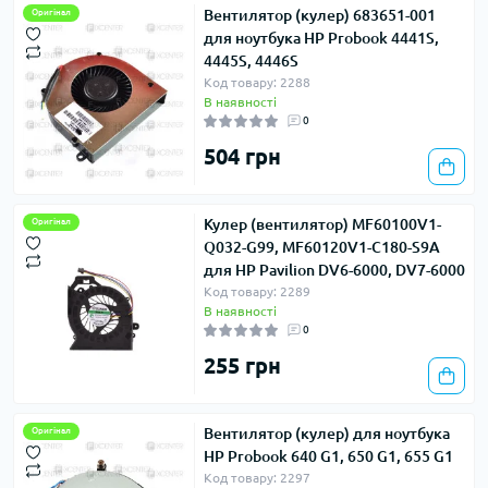
Вентилятор (кулер) 683651-001
Оригінал
для ноутбука HP Probook 4441S,
4445S, 4446S
Код товару: 2288
В наявності
0
504 грн
Кулер (вентилятор) MF60100V1-
Оригінал
Q032-G99, MF60120V1-C180-S9A
для HP Pavilion DV6-6000, DV7-6000
Код товару: 2289
В наявності
0
255 грн
Вентилятор (кулер) для ноутбука
Оригінал
HP Probook 640 G1, 650 G1, 655 G1
Код товару: 2297