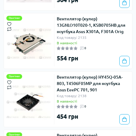
Вентилятор (кулер)
Оригінал
13GNLO10T020-1, KSB0705HB для
ноутбука Asus X301A, F301A Orig
Код товару: 2135
В наявності
0
554 грн
Вентилятор (кулер) HY45Q-05A-
Оригінал
803, T4506F05MP для ноутбука
Asus EeePC 701, 901
Код товару: 2138
В наявності
0
454 грн
Вентилятор (кулер)
Оригінал