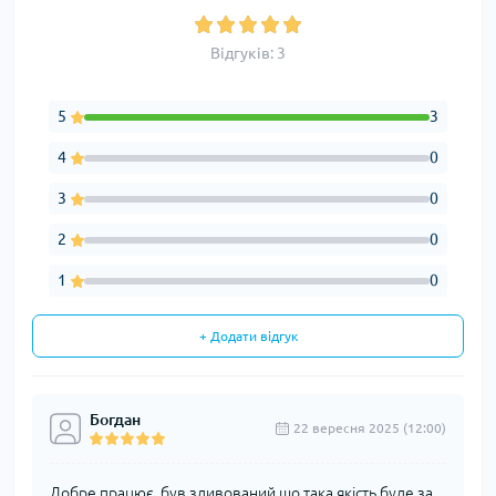
Відгуків: 3
5
3
4
0
3
0
2
0
1
0
+ Додати відгук
Богдан
22 вересня 2025 (12:00)
Добре працює, був здивований що така якість буде за