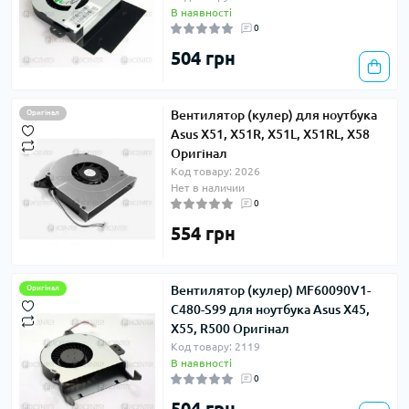
В наявності
0
504 грн
Вентилятор (кулер) для ноутбука
Оригінал
Asus X51, X51R, X51L, X51RL, X58
Оригінал
Код товару: 2026
Нет в наличии
0
554 грн
Вентилятор (кулер) MF60090V1-
Оригінал
C480-S99 для ноутбука Asus X45,
X55, R500 Оригінал
Код товару: 2119
В наявності
0
504 грн