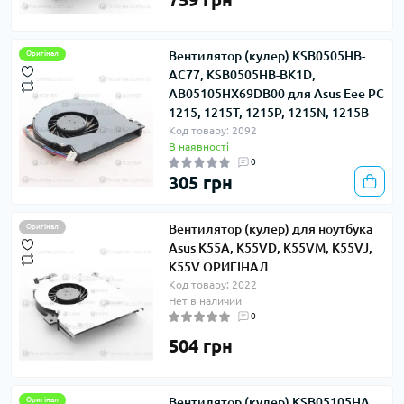
Вентилятор (кулер) KSB0505HB-
Оригінал
AC77, KSB0505HB-BK1D,
AB05105HX69DB00 для Asus Eee PC
1215, 1215T, 1215P, 1215N, 1215B
Код товару: 2092
В наявності
0
305 грн
Вентилятор (кулер) для ноутбука
Оригінал
Asus K55A, K55VD, K55VM, K55VJ,
K55V ОРИГІНАЛ
Код товару: 2022
Нет в наличии
0
504 грн
Вентилятор (кулер) KSB05105HA,
Оригінал