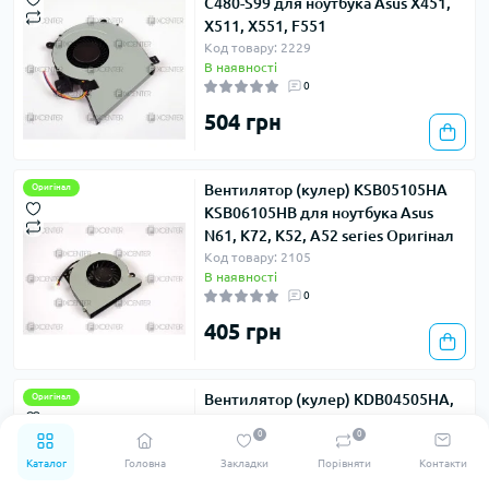
C480-S99 для ноутбука Asus X451,
X511, X551, F551
Код товару: 2229
В наявності
0
504 грн
Вентилятор (кулер) KSB05105HA
Оригінал
KSB06105HB для ноутбука Asus
N61, K72, K52, A52 series Оригінал
Код товару: 2105
В наявності
0
405 грн
Вентилятор (кулер) KDB04505HA,
Оригінал
KSB05105HA для ноутбука Asus
0
0
UL30, U35, X32 series
Каталог
Головна
Закладки
Порівняти
Контакти
Код товару: 2281
В наявності