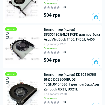
В наявності
0
504 грн
Вентилятор (кулер)
Оригінал
DFS551205ML0T-FCFD для ноутбука
Asus VivoBook F450, F450J, A450
Код товару: 2181
В наявності
0
504 грн
Вентилятор (кулер) KDB05105HB-
Оригінал
BM55 DC28000BUDS
13GNJ010P030-1 для ноутбука Asus
ZenBook UX21, UX21E
Код товару: 2180
В наявності
0