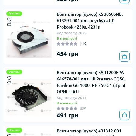
Вентилятор (кулер) KSB0505HB,
Оригінал
613291-001 для ноутбука HP
Probook 4230s, 4231s
Код товару: 2059
В наявності
0
454 грн
Вентилятор (кулер) FAR1200EPA
Оригінал
646578-001 для HP Presario CQ56,
Pavilion G6-1000, HP 250 G1 (3 pin)
ОРИГІНАЛ
Код товару: 2057
В наявності
0
491 грн
Вентилятор (кулер) 431312-001
Оригінал