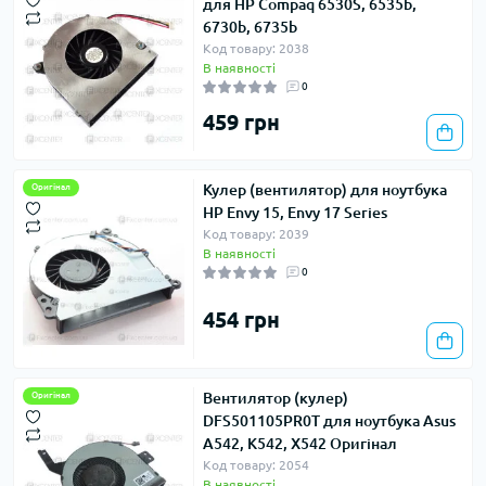
для HP Compaq 6530S, 6535b,
6730b, 6735b
Код товару: 2038
В наявності
0
459 грн
Кулер (вентилятор) для ноутбука
Оригінал
HP Envy 15, Envy 17 Series
Код товару: 2039
В наявності
0
454 грн
Вентилятор (кулер)
Оригінал
DFS501105PR0T для ноутбука Asus
A542, K542, X542 Оригінал
Код товару: 2054
В наявності