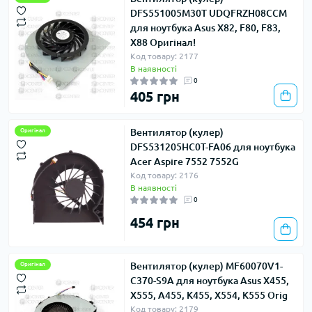
DFS551005M30T UDQFRZH08CCM
для ноутбука Asus X82, F80, F83,
X88 Оригінал!
Код товару: 2177
В наявності
0
405 грн
Вентилятор (кулер)
Оригінал
DFS531205HC0T-FA06 для ноутбука
Acer Aspire 7552 7552G
Код товару: 2176
В наявності
0
454 грн
Вентилятор (кулер) MF60070V1-
Оригінал
C370-S9A для ноутбука Asus X455,
X555, A455, K455, X554, K555 Orig
Код товару: 2179