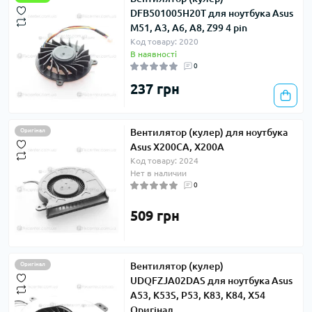
DFB501005H20T для ноутбука Asus
M51, A3, A6, A8, Z99 4 pin
Код товару: 2020
В наявності
0
237 грн
Вентилятор (кулер) для ноутбука
Оригінал
Asus X200CA, X200A
Код товару: 2024
Нет в наличии
0
509 грн
Вентилятор (кулер)
Оригінал
UDQFZJA02DAS для ноутбука Asus
A53, K53S, P53, K83, K84, X54
Оригінал