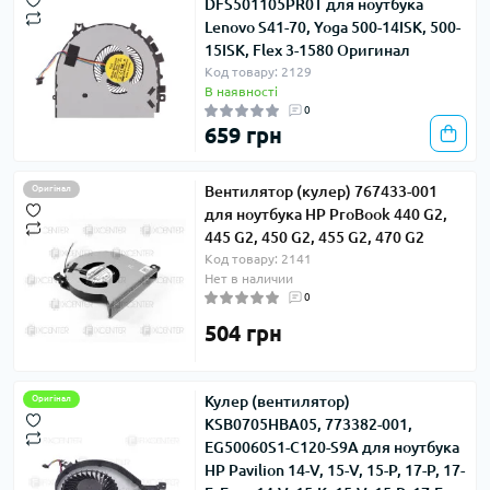
DFS501105PR0T для ноутбука
Lenovo S41-70, Yoga 500-14ISK, 500-
15ISK, Flex 3-1580 Оригинал
Код товару: 2129
В наявності
0
659 грн
Вентилятор (кулер) 767433-001
Оригінал
для ноутбука HP ProBook 440 G2,
445 G2, 450 G2, 455 G2, 470 G2
Код товару: 2141
Нет в наличии
0
504 грн
Кулер (вентилятор)
Оригінал
KSB0705HBA05, 773382-001,
EG50060S1-C120-S9A для ноутбука
HP Pavilion 14-V, 15-V, 15-P, 17-P, 17-