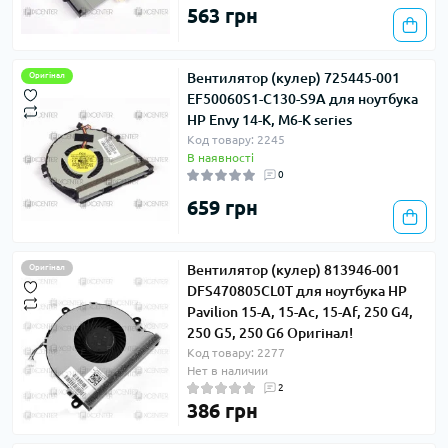
563 грн
Вентилятор (кулер) 725445-001
Оригінал
EF50060S1-C130-S9A для ноутбука
HP Envy 14-K, M6-K series
Код товару: 2245
В наявності
0
659 грн
Вентилятор (кулер) 813946-001
Оригінал
DFS470805CL0T для ноутбука HP
Pavilion 15-A, 15-Ac, 15-Af, 250 G4,
250 G5, 250 G6 Оригінал!
Код товару: 2277
Нет в наличии
2
386 грн