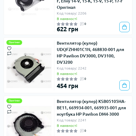
F, Envy 14-V, 15-K, 15-V, 15-P, 17-F
Оригінал
Код товару: 2206
В наявності
0
622 грн
Вентилятор (кулер)
Оригінал
UDQFZHH01C1N, 468830-001 для
HP Pavilion DV3000, DV3100,
DV3200
Код товару: 2242
В наявності
0
454 грн
Вентилятор (кулер) KSB05105HA-
Оригінал
BE11, 669934-001, 669935-001 для
ноутбука HP Pavilion DM4-3000
Код товару: 2241
В наявності
0