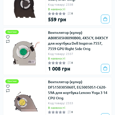
Код товару: 2338
В наявності
0
559 грн
Вентилятор (кулер)
Оригінал
AB08505HX090B00, 4X5CY, 04X5CY
для ноутбука Dell Inspiron 7557,
7559 GPU Right Side Orig
Код товару: 2337
В наявності
0
1 008 грн
Вентилятор (кулер)
Оригінал
DFS150305060T, EG50050S1-C620-
S9A для ноутбука Lenovo Yoga 3 14
CPU Orig
Код товару: 2333
В наявності
0