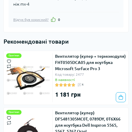
ніж mx-4
Відгук був корисний?
0
Рекомендовані товари
Вентилятор (кулер + термомодуля)
Оригінал
FHT0505DCA05 для ноутбука
Microsoft Surface Pro 3
Код товару: 2477
В наявності
1
1 181 грн
Вентилятор (кулер)
Оригінал
DFS481305MC0T, 0789DY, 0T6X66
для ноутбука Dell Inspiron 5565,
5567, 5767 Orig!