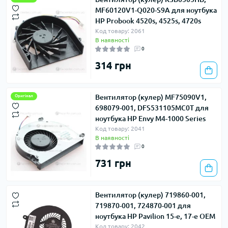
MF60120V1-Q020-S9A для ноутбука
HP Probook 4520s, 4525s, 4720s
Код товару: 2061
В наявності
0
314 грн
Вентилятор (кулер) MF75090V1,
Оригінал
698079-001, DFS531105MC0T для
ноутбука HP Envy M4-1000 Series
Код товару: 2041
В наявності
0
731 грн
Вентилятор (кулер) 719860-001,
719870-001, 724870-001 для
ноутбука HP Pavilion 15-e, 17-e OEM
Код товару: 2042