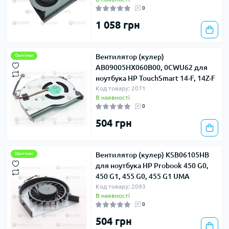
0
1 058 грн
Вентилятор (кулер)
Оригінал
AB09005HX060B00, 0CWU62 для
ноутбука HP TouchSmart 14-F, 14Z-F
Код товару: 2071
В наявності
0
504 грн
Вентилятор (кулер) KSB06105HB
Оригінал
для ноутбука HP Probook 450 G0,
450 G1, 455 G0, 455 G1 UMA
Код товару: 2093
В наявності
0
504 грн