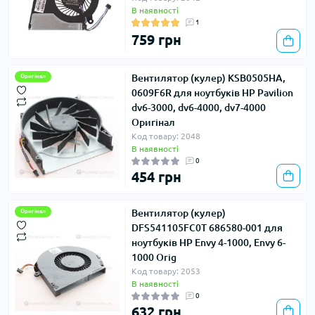
В наявності
1
759 грн
Вентилятор (кулер) KSB0505HA,
Оригінал
0609F6R для ноутбуків HP Pavilion
dv6-3000, dv6-4000, dv7-4000
Оригінал
Код товару: 2048
В наявності
0
454 грн
Вентилятор (кулер)
Оригінал
DFS541105FC0T 686580-001 для
ноутбуків HP Envy 4-1000, Envy 6-
1000 Orig
Код товару: 2053
В наявності
0
632 грн