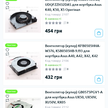
UDQFZZH32DAS для ноутбука Asus
K40, K50, X5 Оригінал
Код товару: 2107
В наявності
0
454 грн
Вентилятор (кулер) KFB0505HHA-
Оригінал
W376, KSB0505HB-9J93 для
ноутбука Asus A40, A42, X42, K42
Код товару: 2106
В наявності
0
432 грн
Вентилятор (кулер) GB0575PGV1-A
Оригінал
для ноутбука Asus UX50, UX50V,
XU50V, RX05
Код товару: 2112