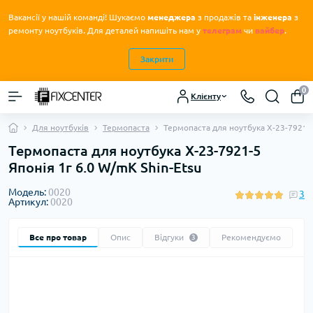
Вакансії у нашій команді! Шукаємо
менеджера
з продажів та
інженера
з
.
ремонту ноутбуків
Для деталей напишіть нам у
телеграм
чи
вайбер
.
Закрити
0
Клієнту
Для ноутбуків
Термопаста
Термопаста для ноутбука X-23-7921-5
Термопаста для ноутбука X-23-7921-5
Японія 1г 6.0 W/mK Shin-Etsu
Модель:
0020
3
Артикул:
0020
Все про товар
Опис
Відгуки
Рекомендуємо
3