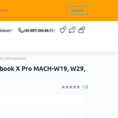
айбер
.
Закрити
0
0
0
Клієнту
+38 (097) 063-56-71
29, WX9 Оригінал
book X Pro MACH-W19, W29,
0