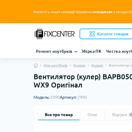
Вакансії у нашій команді! Шукаємо
менеджера
з продажів
Каталог товарів
Ремонт ноутбуків
Збірка ПК
Чистка ноут
Для ноутбуків
Кулери
Huawei
Вентилятор (
Вентилятор (кулер) BAPB05
WX9 Оригінал
Модель:
2990
Артикул:
2990
Все про товар
Опис
Відгуки
0