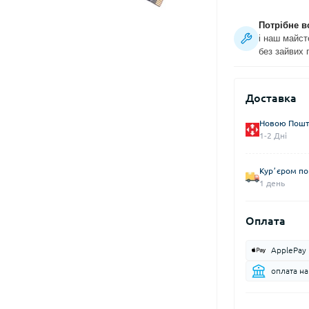
Потрібне в
і наш майст
без зайвих 
Доставка
Новою Пошто
1-2 Дні
Курʼєром по 
1 день
Оплата
ApplePay
оплата н