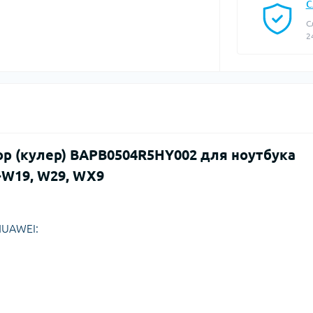
С
С
2
ор (кулер) BAPB0504R5HY002 для ноутбука
-W19, W29, WX9
HUAWEI: