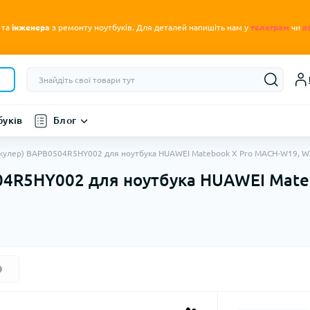
.
 та
інженера
з ремонту ноутбуків
Для деталей напишіть нам у
телеграм
чи
в
буків
Блог
кулер) BAPB0504R5HY002 для ноутбука HUAWEI Matebook X Pro MACH-W19, W
04R5HY002 для ноутбука HUAWEI Mate