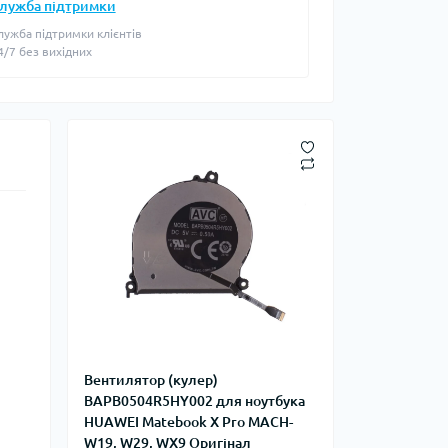
лужба підтримки
лужба підтримки клієнтів
4/7 без вихідних
Вентилятор (кулер)
BAPB0504R5HY002 для ноутбука
HUAWEI Matebook X Pro MACH-
W19, W29, WX9 Оригінал