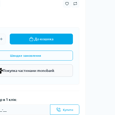
До кошика
Швидке замовлення
Покупка частинами monobank
 в 1 клік:
Купити