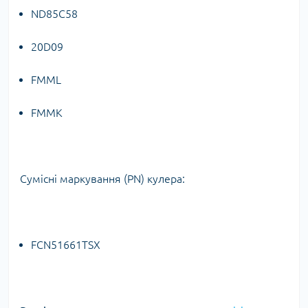
ND85C58
20D09
FMML
FMMK
Сумісні маркування (PN) кулера:
FCN51661TSX