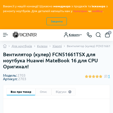
Вакансії у нашій команді! Шукаємо
менеджера
з продажів та
інженера
з
.
ремонту ноутбуків
Для деталей напишіть нам у
телеграм
чи
вайбер
.
Закрити
0
Клієнту
Для ноутбуків
Кулери
Xiaomi
Вентилятор (кулер) FCN51661TS
Вентилятор (кулер) FCN51661TSX для
ноутбука Huawei MateBook 16 для CPU
Оригинал!
Модель:
2703
1
Артикул:
2703
Все про товар
Опис
Відгуки
1