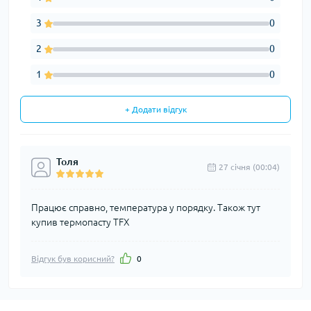
3
0
2
0
1
0
+ Додати відгук
Толя
27 cічня (00:04)
Працює справно, температура у порядку. Також тут
купив термопасту TFX
Відгук був корисний?
0