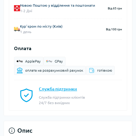
Новою Поштою у відділення та поштомати
Від 65 грн
1-2 Дні
Курʼєром по місту (Київ)
Від 100 грн
1 день
Оплата
ApplePay
GPay
оплата на розрахунковий рахунок
готівкою
Служба підтримки
Служба підтримки клієнтів
24/7 без вихідних
Опис