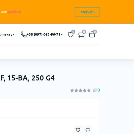
или
вайбер
.
Закрыть
0
0
0
лиенту
+38 (097) 063-56-71
, 15-BA, 250 G4
0