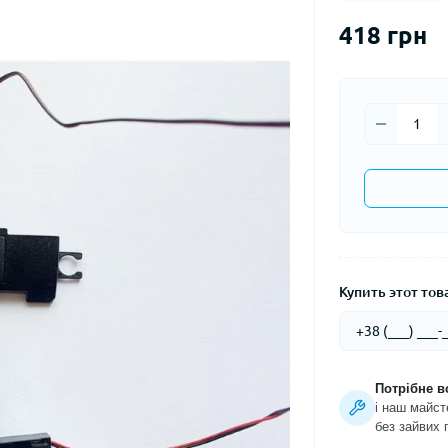
418 грн
Купить этот това
Потрібне в
і наш майст
без зайвих 