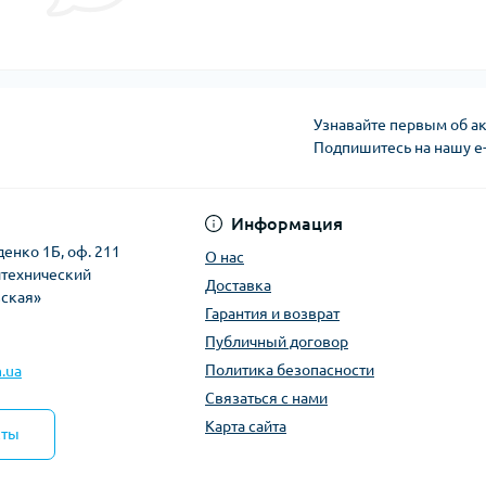
Узнавайте первым об ак
Подпишитесь на нашу e
Политика безопасно
Информация
денко 1Б, оф. 211
О нас
итехнический
Доставка
вская»
Гарантия и возврат
Публичный договор
Политика безопасности
.ua
Связаться с нами
Карта сайта
кты