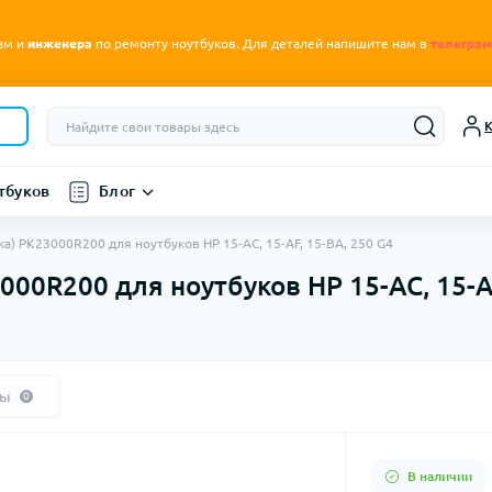
.
ам и
инженера
по ремонту ноутбуков
Для деталей напишите нам в
телеграм
К
тбуков
Блог
а) PK23000R200 для ноутбуков HP 15-AC, 15-AF, 15-BA, 250 G4
000R200 для ноутбуков HP 15-AC, 15-AF
вы
0
В наличии