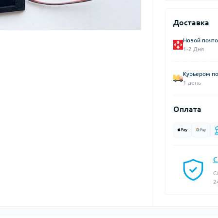
Доставка
Новой почто
1-2 Дня
Курьером по
1 день
Оплата
С
С
2