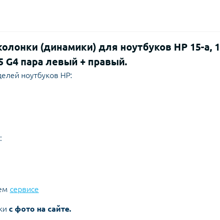
олонки (динамики) для ноутбуков HP 15-a, 1
 255 G4 пара левый + правый.
елей ноутбуков HP:
:
шем
сервисе
ки
с фото на сайте.