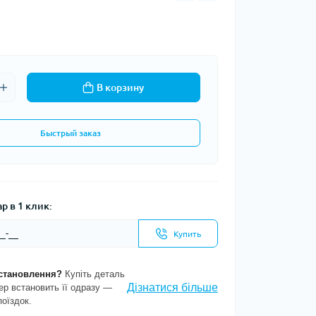
В корзину
Быстрый заказ
р в 1 клик:
Купить
становлення?
Купіть деталь
Дізнатися більше
ер встановить її одразу —
поїздок.