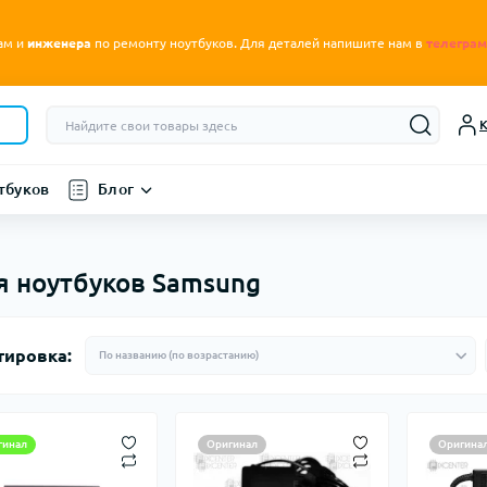
.
ам и
инженера
по ремонту ноутбуков
Для деталей напишите нам в
телеграм
К
тбуков
Блог
я ноутбуков Samsung
тировка:
гинал
Оригинал
Оригина