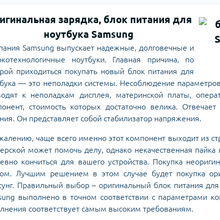
игинальная зарядка, блок питания для
ноутбука Samsung
пания Samsung выпускает надежные, долговечные и
окотехнологичные ноутбуки. Главная причина, по
рой приходиться покупать новый блок питания для
бука — это неполадки системы. Несоблюдение параметро
водят к неполадкам дисплея, материнской платы, операт
понент, стоимость которых достаточно велика. Отвечает
ния. Он представляет собой стабилизатор напряжения.
жалению, чаще всего именно этот компонент выходит из ст
ерской может помочь делу, однако некачественная пайка
евно кончиться для вашего устройства. Покупка неориг
ком. Лучшим решением в этом случае будет покупка ори
унг. Правильный выбор – оригинальный блок питания для
sung выполнено в точном соответствии с параметрами ко
лнения соответствует самым высоким требованиям.