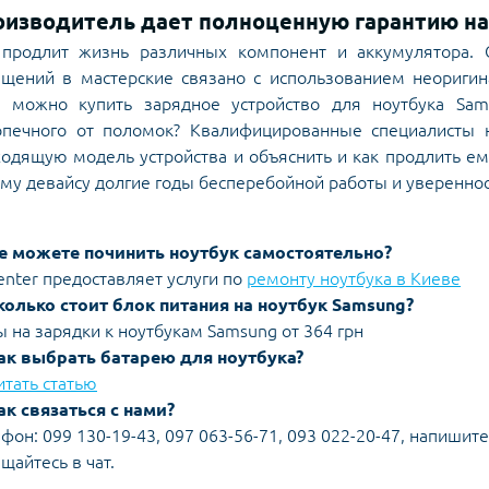
оизводитель дает полноценную гарантию н
 продлит жизнь различных компонент и аккумулятора. С
щений в мастерские связано с использованием неоригина
и можно купить зарядное устройство для ноутбука Sam
опечного от поломок? Квалифицированные специалисты 
одящую модель устройства и объяснить и как продлить ем
му девайсу долгие годы бесперебойной работы и уверенность
е можете починить ноутбук самостоятельно?
enter предоставляет услуги по
ремонту ноутбука в Киеве
колько стоит блок питания на ноутбук Samsung?
 на зарядки к ноутбукам Samsung от 364 грн
ак выбрать батарею для ноутбука?
тать статью
к связаться с нами?
фон: 099 130-19-43, 097 063-56-71, 093 022-20-47, напишит
щайтесь в чат.