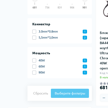
681
756
831
906
981
Коннектор
3.0мм*0.8мм
1
Блок
5,5мм*3,0мм
(зар
2
BA44
ноут
Мощность
Ultra
Chro
40W
1
40W 
60W
1
ориг
90W
1
Код т
В нал
681
Сбросить
Выберите фильтры