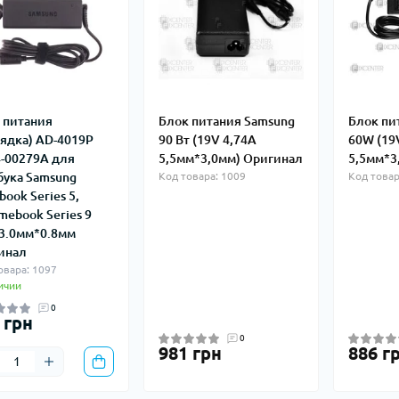
 питания
Блок питания Samsung
Блок пи
аядка) AD-4019P
90 Вт (19V 4,74А
60W (19
-00279A для
5,5мм*3,0мм) Оригинал
5,5мм*3
бука Samsung
Код товара: 1009
Код товар
book Series 5,
mebook Series 9
3.0мм*0.8мм
инал
овара: 1097
ичии
0
 грн
0
981 грн
886 г