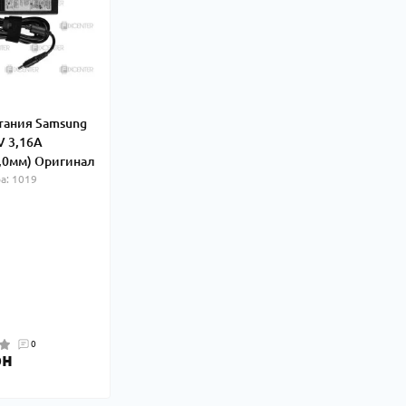
тания Samsung
V 3,16А
,0мм) Оригинал
а: 1019
0
рн