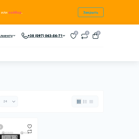
или
вайбер
.
Закрыть
0
0
0
лиенту
+38 (097) 063-56-71
л