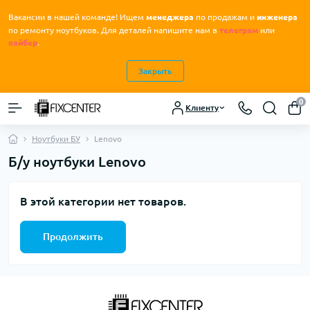
Вакансии в нашей команде! Ищем
менеджера
по продажам и
инженера
.
по ремонту ноутбуков
Для деталей напишите нам в
телеграм
или
вайбер
.
Закрыть
0
Клиенту
Ноутбуки БУ
Lenovo
Б/у ноутбуки Lenovo
В этой категории нет товаров.
Продолжить