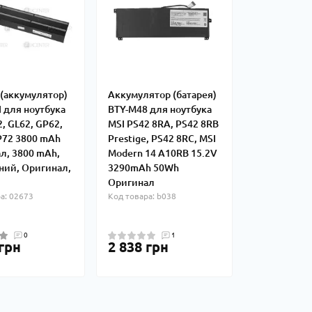
 (аккумулятор)
Аккумулятор (батарея)
 для ноутбука
BTY-M48 для ноутбука
, GL62, GP62,
MSI PS42 8RA, PS42 8RB
P72 3800 mAh
Prestige, PS42 8RC, MSI
л, 3800 mAh,
Modern 14 A10RB 15.2V
ний, Оригинал,
3290mAh 50Wh
Оригинал
а: 02673
Код товара: b038
0
1
 грн
2 838 грн