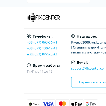
Блоки питания, зарядки, кабели
Acer
Intel
Флюс/лак
Доп. платы/переходники/разъемы
Дисплеи
Apple
ISL (Intersil)
Кабели для БП
Apple iPhone
Сенсорные экраны (тачскрины)
Asus
ITE
Кнопки
Meizu
Чехлы
Dell
MAXIM
Повербанки (Power bank)
Телефоны:
Наш адрес
HP
MOSFET
Процессоры
+38 (097) 063-56-71
Киев, 02000, ул. Шолу
Lenovo
| Станции метро «Пол
MPS
Радиаторы
+38 (099) 130-19-43
Sony
институт» и «Лукьяно
+38 (093) 022-20-47
NUVOTON
Разъемы клавиатур
E-mail
nVidia
Тачпады (touchpad)
Время работы
support@fixcenter.com
Пн-Пт: c 11 до 18
ON Semiconductor
Realtek
Перейти в конта
Richtek
Silergy
SMSC