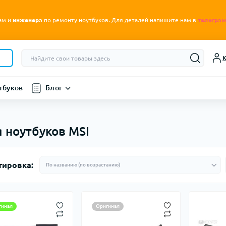
.
ам и
инженера
по ремонту ноутбуков
Для деталей напишите нам в
телеграм
К
тбуков
Блог
 ноутбуков MSI
тировка:
гинал
Оригинал