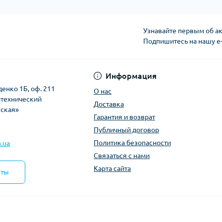
Узнавайте первым об ак
Подпишитесь на нашу e
Политика безопасно
Информация
денко 1Б, оф. 211
О нас
итехнический
Доставка
вская»
Гарантия и возврат
Публичный договор
Политика безопасности
.ua
Связаться с нами
Карта сайта
кты