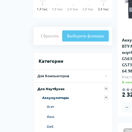
1,4 тыс.
1,9 тыс.
2,4 тыс.
2,9 тыс.
3,4 тыс.
Сбросить
Выберите фильтры
Акку
BTY-
ноут
GS63
Категории
GS73
64.9
Для Компьютеров
Код т
В нал
Блоки питания для ПК
Для Ноутбуков
2 3
Видеокарты
Аккумуляторы
Гарнитуры для ПК
Acer
Кабели передачи данных
Asus
Компьютерные клавиатуры
Dell
Ори