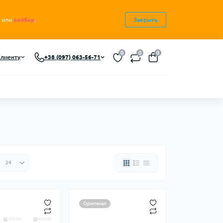
или
вайбер
.
Закрыть
0
0
0
лиенту
+38 (097) 063-56-71
Оригинал