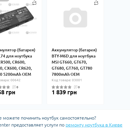
мулятор (батарея)
Аккумулятор (батарея)
L74 для ноутбука
BTY-M6D для ноутбука
CR500, CR600,
MSI GT660, GT670,
0, CX600, CR620,
GT680, GT760, GT780
0 5200mAh OEM
7800mAh OEM
овара: 00642
Код товара: 03001
0
0
58 грн
1 839 грн
 можете починить ноутбук самостоятельно?
enter предоставляет услуги по
ремонту ноутбука в Киеве