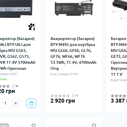
3
мулятор (батарея)
Аккумулятор (батарея)
Батарея
M6J BTY-U6J для
BTY-M492 для ноутбука
BTY-M6H
бука MSI GS63,
MSI GL66, GF66, GL76,
MSI GE62
VR, GS62, GS73,
GF76, WF66, WF76
GE72, G
VR 11.4V 5700mAh
53.5Wh, 11.4V, 4700mAh
Оригина
8Wh Оригинал
Orig
Внутрен
овара: b037
Код товара: b102
11.1 V
ичии
Код товар
0
20 грн
1
2 920 грн
3 387
гинал