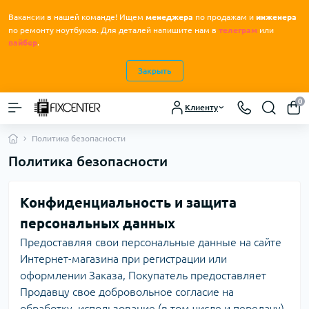
Вакансии в нашей команде! Ищем
менеджера
по продажам и
инженера
.
по ремонту ноутбуков
Для деталей напишите нам в
телеграм
или
вайбер
.
Закрыть
0
Клиенту
Политика безопасности
Политика безопасности
Конфиденциальность и защита
персональных данных
Предоставляя свои персональные данные на сайте
Интернет-магазина при регистрации или
оформлении Заказа, Покупатель предоставляет
Продавцу свое добровольное согласие на
обработку, использование (в том числе и передачу)