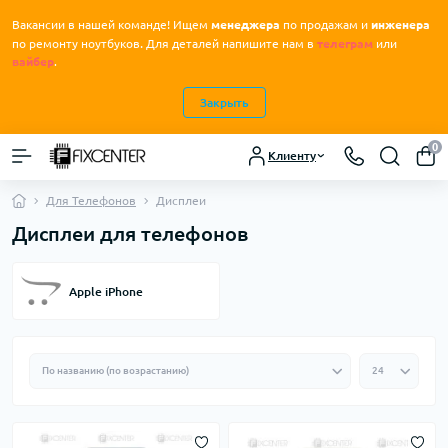
Вакансии в нашей команде! Ищем
менеджера
по продажам и
инженера
.
по ремонту ноутбуков
Для деталей напишите нам в
телеграм
или
вайбер
.
Закрыть
0
Клиенту
Для Телефонов
Дисплеи
Дисплеи для телефонов
Apple iPhone