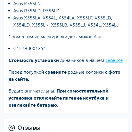
Asus K555LN
Asus R556LD, R556LD
Asus X555LA, X554L, X554LA, X555LF, X555LD,
X554LD, X555LN, X555LB, X555LJ, X554L, X554LJ
Совместимые маркировки динамиков Asus:
G127B0001354
Стоимость установки
динамиков в нашем
сервисе
Перед покупкой
сравните
родные колонки
с фото
на сайте.
Будьте внимательны.
При сомостоятельной
установке отключайте питание ноутбука и
извлекайте батарею.
Отзывы