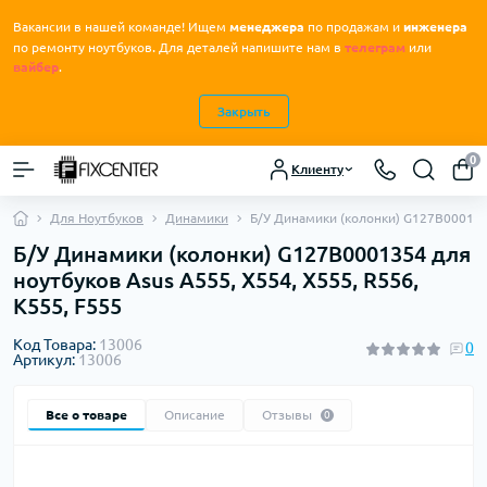
Вакансии в нашей команде! Ищем
менеджера
по продажам и
инженера
.
по ремонту ноутбуков
Для деталей напишите нам в
телеграм
или
вайбер
.
Закрыть
0
Клиенту
Для Ноутбуков
Динамики
Б/У Динамики (колонки) G127B0001354
Б/У Динамики (колонки) G127B0001354 для
ноутбуков Asus A555, X554, X555, R556,
K555, F555
Код Товара:
13006
0
Артикул:
13006
Все о товаре
Описание
Отзывы
0