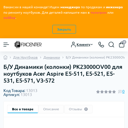
Вакансии в нашей команде! Ищем
менеджера
по продажам и
инженера
.
по ремонту ноутбуков
Для деталей напишите нам в
телеграм
или
вайбер
.
Закрыть
0
Клиенту
Для Ноутбуков
Динамики
Б/У Динамики (колонки) PK23000OV00 д
Б/У Динамики (колонки) PK23000OV00 для
ноутбуков Acer Aspire E5-511, E5-521, E5-
531, E5-571, V3-572
Код Товара:
13013
0
Артикул:
13013
Все о товаре
Описание
Отзывы
0