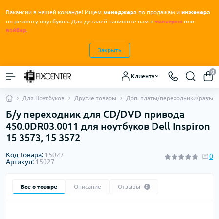
Вакансии в нашей команде! Ищем
менеджера
по продажам и
инженера
.
по ремонту ноутбуков
Для деталей напишите нам в
телеграм
или
вайбер
.
Закрыть
0
Клиенту
Для Ноутбуков
Другие товары
Доп. платы/переходники/разъе
Б/у переходник для CD/DVD привода
450.0DR03.0011 для ноутбуков Dell Inspiron
15 3573, 15 3572
Код Товара:
15027
0
Артикул:
15027
Все о товаре
Описание
Отзывы
0