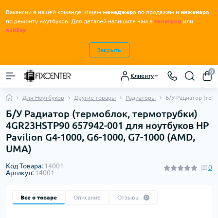
Вакансии в нашей команде! Ищем
менеджера
по продажам и
инженера
.
по ремонту ноутбуков
Для деталей напишите нам в
телеграм
или
вайбер
.
Закрыть
0
Клиенту
Для Ноутбуков
Другие товары
Радиаторы
Б/У Радиатор (тер
Б/У Радиатор (термоблок, термотрубки)
4GR23HSTP90 657942-001 для ноутбуков HP
Pavilion G4-1000, G6-1000, G7-1000 (AMD,
UMA)
Код Товара:
14001
0
Артикул:
14001
Все о товаре
Описание
Отзывы
0