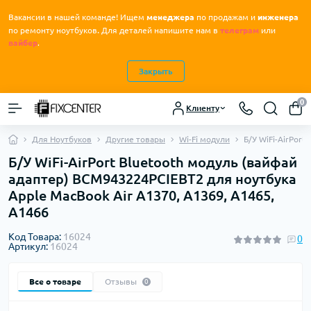
Вакансии в нашей команде! Ищем
менеджера
по продажам и
инженера
.
по ремонту ноутбуков
Для деталей напишите нам в
телеграм
или
вайбер
.
Закрыть
0
Клиенту
Для Ноутбуков
Другие товары
Wi-Fi модули
Б/У WiFi-AirPor
Б/У WiFi-AirPort Bluetooth модуль (вайфай
адаптер) BCM943224PCIEBT2 для ноутбука
Apple MacBook Air A1370, A1369, A1465,
A1466
Код Товара:
16024
0
Артикул:
16024
Все о товаре
Отзывы
0