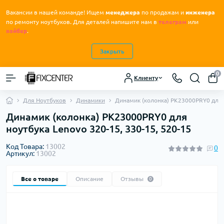
Вакансии в нашей команде! Ищем
менеджера
по продажам и
инженера
.
по ремонту ноутбуков
Для деталей напишите нам в
телеграм
или
вайбер
.
Закрыть
0
Клиенту
Для Ноутбуков
Динамики
Динамик (колонка) PK23000PRY0 для н
Динамик (колонка) PK23000PRY0 для
ноутбука Lenovo 320-15, 330-15, 520-15
Код Товара:
13002
0
Артикул:
13002
Все о товаре
Описание
Отзывы
0