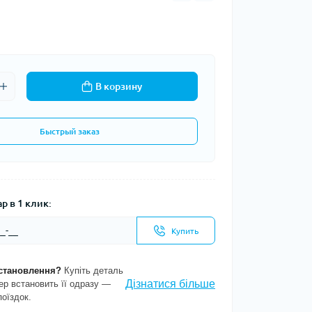
В корзину
Быстрый заказ
р в 1 клик:
Купить
становлення?
Купіть деталь
Дізнатися більше
ер встановить її одразу —
поїздок.