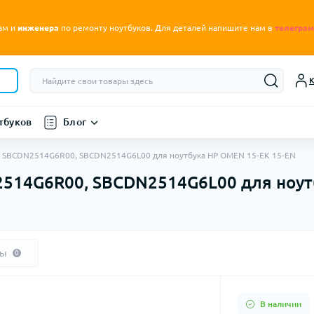
.
ам и
инженера
по ремонту ноутбуков
Для деталей напишите нам в
телеграм
К
тбуков
Блог
) SBCDN2514G6R00, SBCDN2514G6L00 для ноутбука HP OMEN 15-EK 15-EN
514G6R00, SBCDN2514G6L00 для ноут
вы
0
В наличии