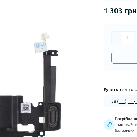
1 303 грн
Купить этот това
Потрібне в
і наш майст
без зайвих 