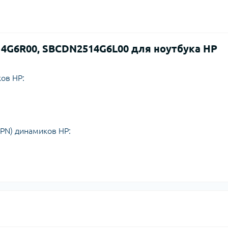
4G6R00, SBCDN2514G6L00 для ноутбука HP
ов HP:
PN) динамиков HP: