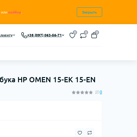
или
вайбер
.
Закрыть
0
0
0
лиенту
+38 (097) 063-56-71
бука HP OMEN 15-EK 15-EN
0