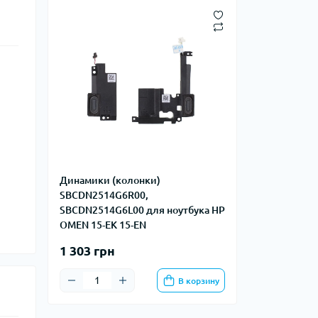
Динамики (колонки)
SBCDN2514G6R00,
SBCDN2514G6L00 для ноутбука HP
OMEN 15-EK 15-EN
1 303 грн
В корзину