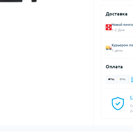
Доставка
Новой почто
1-2 Дня
Курьером по
1 день
Оплата
С
С
2