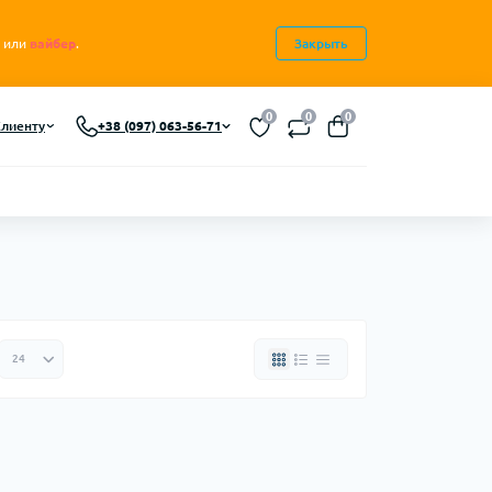
или
вайбер
.
Закрыть
0
0
0
лиенту
+38 (097) 063-56-71