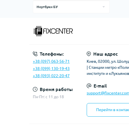
Аксессуары для телефонов
Ноутбуки БУ
Richtek
Блоки питания, зарядки, кабели
Acer
Silergy
Дисплеи
Apple
Apple iPhone
SMSC
Сенсорные экраны (тачскрины)
Asus
Meizu
Texas Instruments
Чехлы
Dell
uPI
Телефоны:
Наш адрес
HP
VIA
+38 (097) 063-56-71
Киев, 02000, ул. Шолу
Lenovo
| Станции метро «Пол
+38 (099) 130-19-43
Volterra
Sony
институт» и «Лукьяно
+38 (093) 022-20-47
Winbond
E-mail
Другие
Время работы
support@fixcenter.com
Пн-Пт: c 11 до 18
Перейти в конта