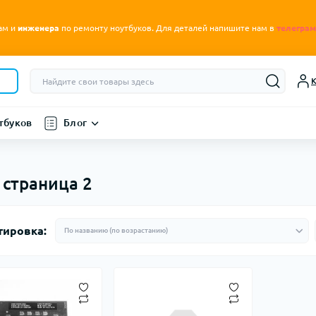
.
ам и
инженера
по ремонту ноутбуков
Для деталей напишите нам в
телеграм
К
тбуков
Блог
 страница 2
тировка: