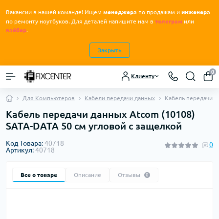
Вакансии в нашей команде! Ищем
менеджера
по продажам и
инженера
.
по ремонту ноутбуков
Для деталей напишите нам в
телеграм
или
вайбер
.
Закрыть
0
Клиенту
Для Компьютеров
Кабели передачи данных
Кабель передачи д
Кабель передачи данных Atcom (10108)
SATA-DATA 50 см угловой с защелкой
Код Товара:
40718
0
Артикул:
40718
Все о товаре
Описание
Отзывы
0