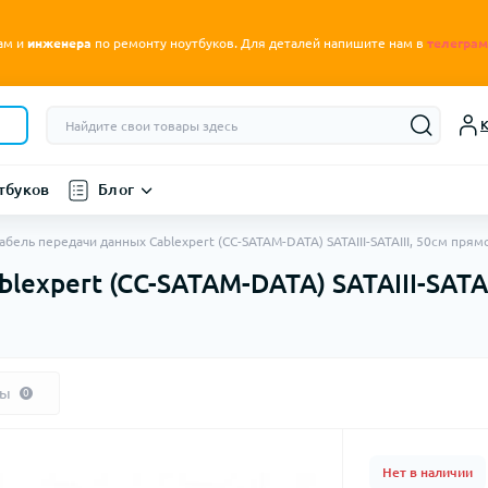
.
ам и
инженера
по ремонту ноутбуков
Для деталей напишите нам в
телеграм
К
тбуков
Блог
абель передачи данных Cablexpert (CC-SATAM-DATA) SATAIII-SATAIII, 50см прям
expert (CC-SATAM-DATA) SATAIII-SATAI
вы
0
Нет в наличии