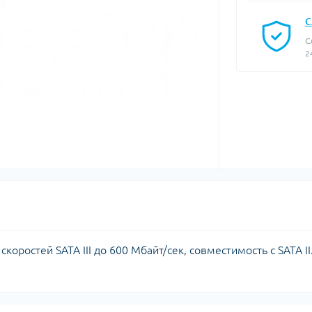
С
С
2
оростей SATA III до 600 Мбайт/сек, совместимость с SATA II