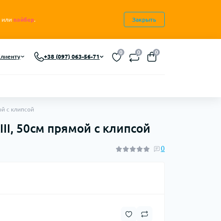
или
вайбер
.
Закрыть
0
0
0
лиенту
+38 (097) 063-56-71
ой с клипсой
II, 50см прямой с клипсой
0