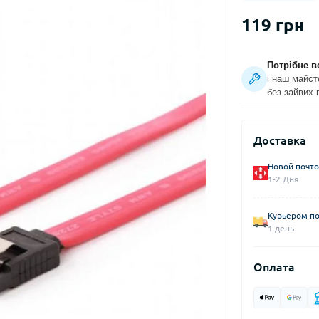
119 грн
Потрібне в
і наш майст
без зайвих 
Доставка
Новой почто
1-2 Дня
Курьером по
1 день
Оплата