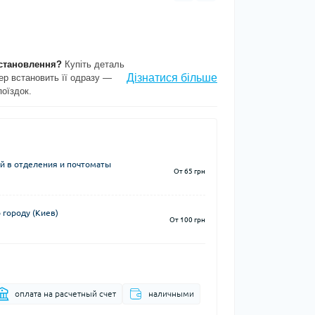
становлення?
Купіть деталь
Дізнатися більше
ер встановить її одразу —
поїздок.
й в отделения и почтоматы
От 65 грн
 городу (Киев)
От 100 грн
оплата на расчетный счет
наличными