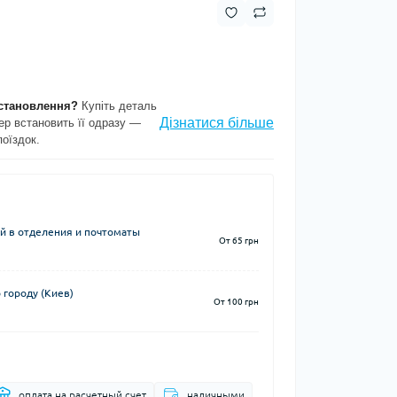
становлення?
Купіть деталь
Дізнатися більше
ер встановить її одразу —
поїздок.
й в отделения и почтоматы
От 65 грн
 городу (Киев)
От 100 грн
оплата на расчетный счет
наличными