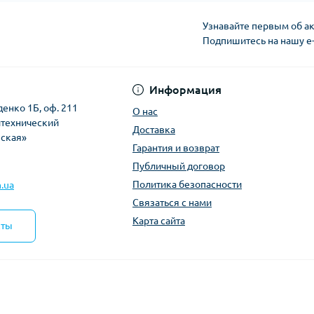
Узнавайте первым об ак
Подпишитесь на нашу e
Политика безопасно
Информация
денко 1Б, оф. 211
О нас
итехнический
Доставка
вская»
Гарантия и возврат
Публичный договор
Политика безопасности
.ua
Связаться с нами
Карта сайта
кты