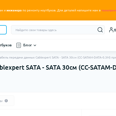
.
ам и
инженера
по ремонту ноутбуков
Для деталей напишите нам в
телеграм
К
тбуков
Блог
абель передачи данных Cablexpert SATA - SATA 30см (CC-SATAM-DATA-0.3M) пр
lexpert SATA - SATA 30см (CC-SATAM-
вы
0