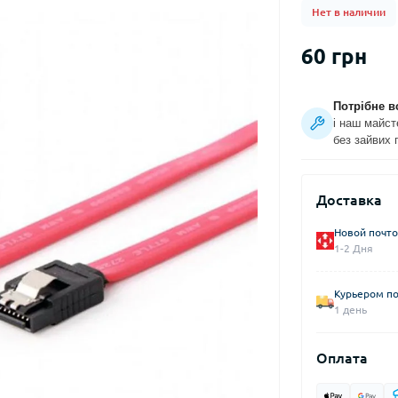
Нет в наличии
60 грн
Потрібне в
і наш майст
без зайвих 
Доставка
Новой почто
1-2 Дня
Курьером по
1 день
Оплата