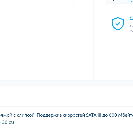
С
С
2
мой с клипсой. Поддержка скоростей SATA III до 600 Мбайт
я 30 см