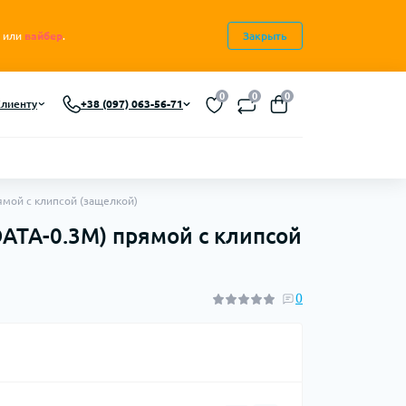
или
вайбер
.
Закрыть
0
0
0
лиенту
+38 (097) 063-56-71
ямой с клипсой (защелкой)
DATA-0.3M) прямой с клипсой
0