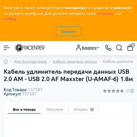
Вакансии в нашей команде! Ищем
менеджера
по продажам и
инженера
.
по ремонту ноутбуков
Для деталей напишите нам в
телеграм
или
вайбер
.
Закрыть
0
Клиенту
Для Компьютеров
Кабели передачи данных
Кабель удлинитель 
Кабель удлинитель передачи данных USB
2.0 AM - USB 2.0 AF Maxxter (U-AMAF-6) 1.8м
Код Товара:
157587
0
Артикул:
157587
Все о товаре
Описание
Отзывы
0