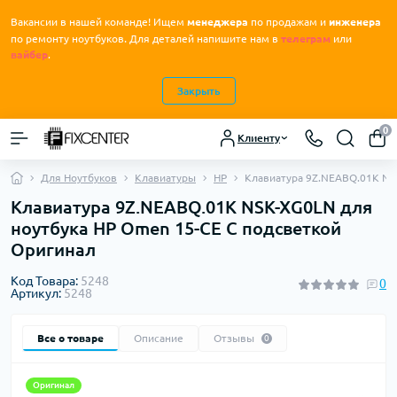
Вакансии в нашей команде! Ищем
менеджера
по продажам и
инженера
.
по ремонту ноутбуков
Для деталей напишите нам в
телеграм
или
вайбер
.
Закрыть
0
Клиенту
Для Ноутбуков
Клавиатуры
HP
Клавиатура 9Z.NEABQ.01K NS
Клавиатура 9Z.NEABQ.01K NSK-XG0LN для
ноутбука HP Omen 15-CE С подсветкой
Оригинал
Код Товара:
5248
0
Артикул:
5248
Все о товаре
Описание
Отзывы
0
Оригинал