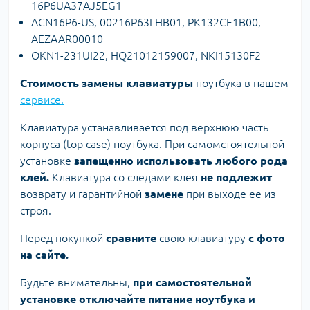
16P6UA37AJ5EG1
ACN16P6-US, 00216P63LHB01, PK132CE1B00,
AEZAAR00010
OKN1-231UI22, HQ21012159007, NKI15130F2
Стоимость замены клавиатуры
ноутбука в нашем
сервисе.
Клавиатура устанавливается под верхнюю часть
корпуса (top case) ноутбука. При самомстоятельной
установке
запещенно использовать любого рода
клей.
Клавиатура со следами клея
не подлежит
возврату и гарантийной
замене
при выходе ее из
строя.
Перед покупкой
сравните
свою клавиатуру
с фото
на сайте.
Будьте внимательны,
при самостоятельной
установке отключайте питание ноутбука и