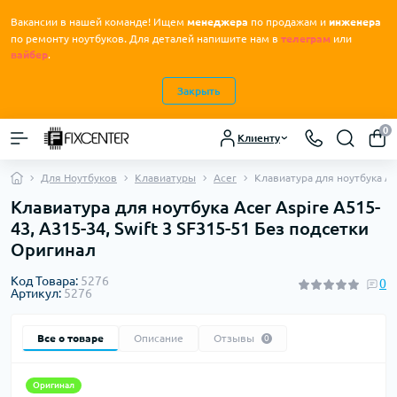
Вакансии в нашей команде! Ищем
менеджера
по продажам и
инженера
.
по ремонту ноутбуков
Для деталей напишите нам в
телеграм
или
вайбер
.
Закрыть
0
Клиенту
Для Ноутбуков
Клавиатуры
Acer
Клавиатура для ноутбука Ac
Клавиатура для ноутбука Acer Aspire A515-
43, A315-34, Swift 3 SF315-51 Без подсетки
Оригинал
Код Товара:
5276
0
Артикул:
5276
Все о товаре
Описание
Отзывы
0
Оригинал