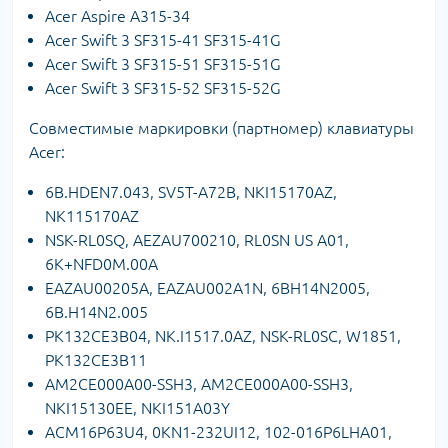
Acer Aspire A315-34
Acer Swift 3 SF315-41 SF315-41G
Acer Swift 3 SF315-51 SF315-51G
Acer Swift 3 SF315-52 SF315-52G
Совместимые маркировки (партномер) клавиатуры
Acer:
6B.HDEN7.043, SV5T-A72B, NKI15170AZ,
NK115170AZ
NSK-RL0SQ, AEZAU700210, RL0SN US A01,
6K+NFD0M.00A
EAZAU00205A, EAZAU002A1N, 6BH14N2005,
6B.H14N2.005
PK132CE3B04, NK.I1517.0AZ, NSK-RL0SC, W1851,
PK132CE3B11
AM2CE000A00-SSH3, AM2CE000A00-SSH3,
NKI15130EE, NKI151A03Y
ACM16P63U4, 0KN1-232UI12, 102-016P6LHA01,