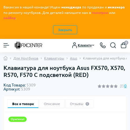
Вакансии в нашей команде! Ищем
менеджера
по продажам и
инженера
.
по ремонту ноутбуков
Для деталей напишите нам в
телеграм
или
вайбер
.
Закрыть
0
Клиенту
Для Ноутбуков
Клавиатуры
Asus
Клавиатура для ноутбука As
Клавиатура для ноутбука Asus FX570, X570,
R570, F570 С подсветкой (RED)
Код Товара:
5309
0
Артикул:
5309
Все о товаре
Описание
Отзывы
0
Оригинал