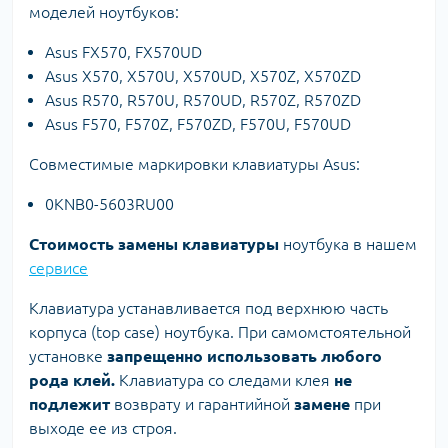
моделей ноутбуков:
Asus FX570, FX570UD
Asus X570, X570U, X570UD, X570Z, X570ZD
Asus R570, R570U, R570UD, R570Z, R570ZD
Asus F570, F570Z, F570ZD, F570U, F570UD
Совместимые маркировки клавиатуры Asus:
0KNB0-5603RU00
Стоимость замены клавиатуры
ноутбука в нашем
сервисе
Клавиатура устанавливается под верхнюю часть
корпуса (top case) ноутбука. При самомстоятельной
установке
запрещенно использовать любого
рода клей.
Клавиатура со следами клея
не
подлежит
возврату и гарантийной
замене
при
выходе ее из строя.