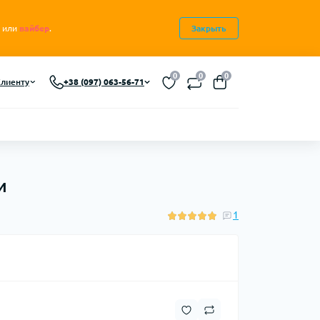
или
вайбер
.
Закрыть
0
0
0
лиенту
+38 (097) 063-56-71
и
1