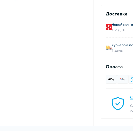
Доставка
Новой почто
1-2 Дня
Курьером по
1 день
Оплата
С
С
2