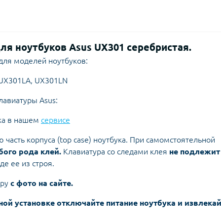
для ноутбуков Asus UX301 серебристая.
для моделей ноутбуков:
 UX301LA, UX301LN
лавиатуры Asus:
ка в нашем
сервисе
 часть корпуса (top case) ноутбука. При самомстоятельной
ого рода клей.
Клавиатура со следами клея
не подлежит
е ее из строя.
уру
с фото на сайте.
ной установке отключайте питание ноутбука и извлека