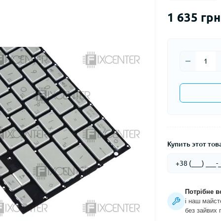
1 635 грн
Купить этот това
Потрібне в
і наш майст
без зайвих 