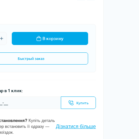
В корзину
Быстрый заказ
р в 1 клик:
Купить
становлення?
Купіть деталь
Дізнатися більше
ер встановить її одразу —
поїздок.