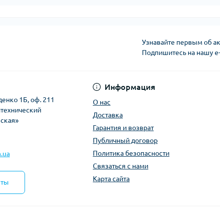
Узнавайте первым об ак
Подпишитесь на нашу e
Политика безопасно
Информация
денко 1Б, оф. 211
О нас
итехнический
Доставка
вская»
Гарантия и возврат
Публичный договор
Политика безопасности
.ua
Связаться с нами
Карта сайта
кты