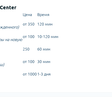
Center
Цена
Время
от 350
120 мин
ежденного)
от 100
10-120 мин
ры на новую
250
60 мин
от 100
30 мин
иш)
от 1000
1-3 дня