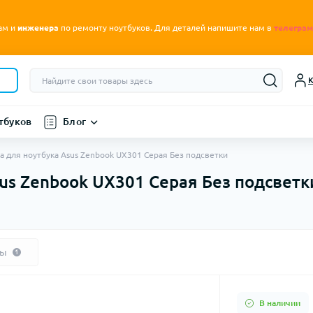
.
ам и
инженера
по ремонту ноутбуков
Для деталей напишите нам в
телеграм
К
тбуков
Блог
а для ноутбука Asus Zenbook UX301 Серая Без подсветки
us Zenbook UX301 Серая Без подсветк
вы
1
В наличии