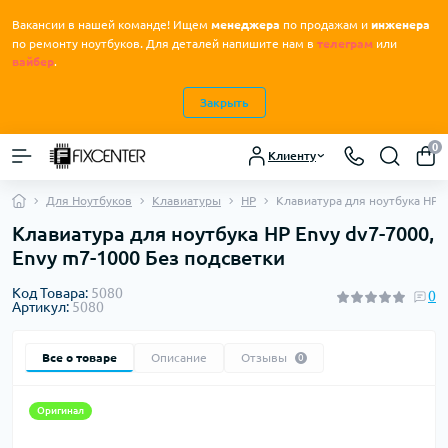
Вакансии в нашей команде! Ищем
менеджера
по продажам и
инженера
.
по ремонту ноутбуков
Для деталей напишите нам в
телеграм
или
вайбер
.
Закрыть
0
Клиенту
Для Ноутбуков
Клавиатуры
HP
Клавиатура для ноутбука HP E
Клавиатура для ноутбука HP Envy dv7-7000,
Envy m7-1000 Без подсветки
Код Товара:
5080
0
Артикул:
5080
Все о товаре
Описание
Отзывы
0
Оригинал