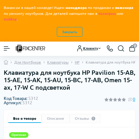
Вакансии в нашей команде! Ищем
менеджера
по продажам и
инженера
.
по ремонту ноутбуков
Для деталей напишите нам в
телеграм
или
вайбер
.
Закрыть
0
Клиенту
Для Ноутбуков
Клавиатуры
HP
Клавиатура для ноутбука HP Pa
Клавиатура для ноутбука HP Pavilion 15-AB,
15-AE, 15-AK, 15-AU, 15-BC, 17-AB, Omen 15-
ax, 17-W С подсветкой
Код Товара:
5312
0
Артикул:
5312
Все о товаре
Описание
Отзывы
0
Оригинал