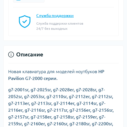
Служба поддержки
Служба поддержки клиентов
24/7 без выходных
Описание
Новая клавиатура для моделей ноутбуков
HP
Pavilion G7-2000 серии.
g7-2001sr, g7-2025sr, g7-2028er, g7-2028sr, g7-
2052sr, g7-2053sr, g7-2110sr, g7-2112er, g7-2112sr,
g7-2113er, g7-2113sr, g7-2114er, g7-2114sr, g7-
2116er, g7-2116sr, g7-2117sr, g7-2156er, g7-2156sr,
g7-2157sr, g7-2158er, g7-2158sr, g7-2159er, g7-
2159sr, g7-2160er, g7-2160sr, g7-2180sr, g7-2200sr,