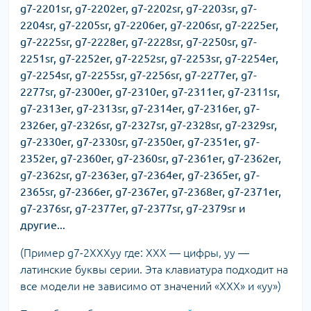
g7-2201sr, g7-2202er, g7-2202sr, g7-2203sr, g7-
2204sr, g7-2205sr, g7-2206er, g7-2206sr, g7-2225er,
g7-2225sr, g7-2228er, g7-2228sr, g7-2250sr, g7-
2251sr, g7-2252er, g7-2252sr, g7-2253sr, g7-2254er,
g7-2254sr, g7-2255sr, g7-2256sr, g7-2277er, g7-
2277sr, g7-2300er, g7-2310er, g7-2311er, g7-2311sr,
g7-2313er, g7-2313sr, g7-2314er, g7-2316er, g7-
2326er, g7-2326sr, g7-2327sr, g7-2328sr, g7-2329sr,
g7-2330er, g7-2330sr, g7-2350er, g7-2351er, g7-
2352er, g7-2360er, g7-2360sr, g7-2361er, g7-2362er,
g7-2362sr, g7-2363er, g7-2364er, g7-2365er, g7-
2365sr, g7-2366er, g7-2367er, g7-2368er, g7-2371er,
g7-2376sr, g7-2377er, g7-2377sr, g7-2379sr и
другие...
(Пример g7-2XXXyy где: ХХХ — цифры, уу —
латинские буквы серии. Эта клавиатура подходит на
все модели не зависимо от значений «ХХХ» и «уу»)