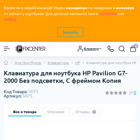
Вакансии в нашей команде! Ищем
менеджера
по продажам и
инженера
.
по ремонту ноутбуков
Для деталей напишите нам в
телеграм
или
вайбер
.
Закрыть
0
Клиенту
Для Ноутбуков
Клавиатуры
HP
Клавиатура для ноутбука HP P
Клавиатура для ноутбука HP Pavilion G7-
2000 Без подсветки, С фреймом Копия
Код Товара:
5075
0
Артикул:
5075
Все о товаре
Описание
Отзывы
0