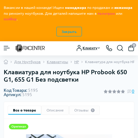
Вакансии в нашей команде! Ищем
менеджера
по продажам и
инженера
.
по ремонту ноутбуков
Для деталей напишите нам в
телеграм
или
вайбер
.
Закрыть
0
Клиенту
Для Ноутбуков
Клавиатуры
HP
Клавиатура для ноутбука HP P
Клавиатура для ноутбука HP Probook 650
G1, 655 G1 Без подсветки
Код Товара:
5195
0
Артикул:
5195
Все о товаре
Описание
Отзывы
0
Оригинал