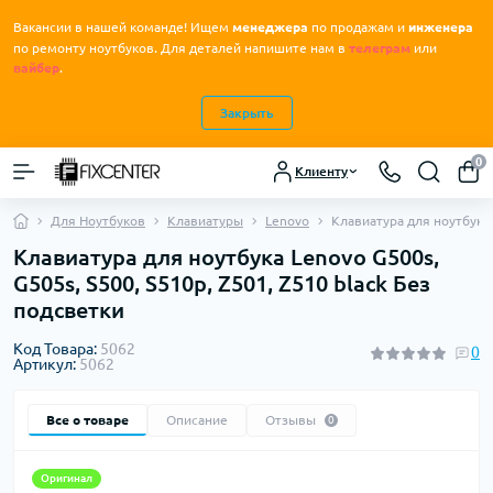
Вакансии в нашей команде! Ищем
менеджера
по продажам и
инженера
.
по ремонту ноутбуков
Для деталей напишите нам в
телеграм
или
вайбер
.
Закрыть
0
Клиенту
Для Ноутбуков
Клавиатуры
Lenovo
Клавиатура для ноутбука 
Клавиатура для ноутбука Lenovo G500s,
G505s, S500, S510p, Z501, Z510 black Без
подсветки
Код Товара:
5062
0
Артикул:
5062
Все о товаре
Описание
Отзывы
0
Оригинал