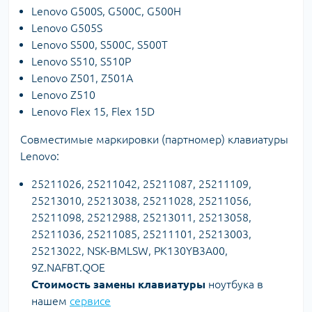
Lenovo G500S, G500C, G500H
Lenovo G505S
Lenovo S500, S500C, S500T
Lenovo S510, S510P
Lenovo Z501, Z501A
Lenovo Z510
Lenovo Flex 15, Flex 15D
Совместимые маркировки (партномер) клавиатуры
Lenovo:
25211026, 25211042, 25211087, 25211109,
25213010, 25213038, 25211028, 25211056,
25211098, 25212988, 25213011, 25213058,
25211036, 25211085, 25211101, 25213003,
25213022, NSK-BMLSW, PK130YB3A00,
9Z.NAFBT.QOE
Стоимость замены клавиатуры
ноутбука в
нашем
сервисе