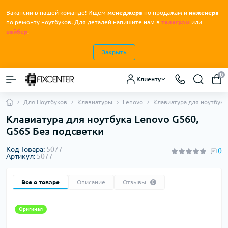
Вакансии в нашей команде! Ищем
менеджера
по продажам и
инженера
.
по ремонту ноутбуков
Для деталей напишите нам в
телеграм
или
вайбер
.
Закрыть
0
Клиенту
Для Ноутбуков
Клавиатуры
Lenovo
Клавиатура для ноутбука
Клавиатура для ноутбука Lenovo G560,
G565 Без подсветки
Код Товара:
5077
0
Артикул:
5077
Все о товаре
Описание
Отзывы
0
Оригинал