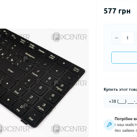
577 грн
Купить этот това
Потрібне в
і наш майст
без зайвих 