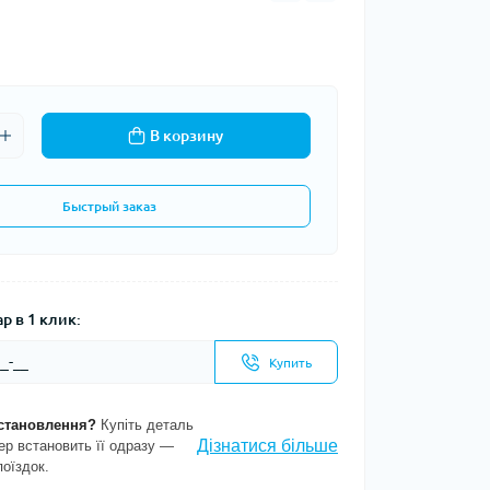
В корзину
Быстрый заказ
р в 1 клик:
Купить
становлення?
Купіть деталь
Дізнатися більше
ер встановить її одразу —
поїздок.