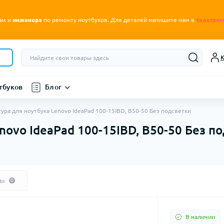
.
ам и
инженера
по ремонту ноутбуков
Для деталей напишите нам в
телеграм
К
тбуков
Блог
ура для ноутбука Lenovo IdeaPad 100-15IBD, B50-50 Без подсветки
novo IdeaPad 100-15IBD, B50-50 Без п
вы
0
В наличии