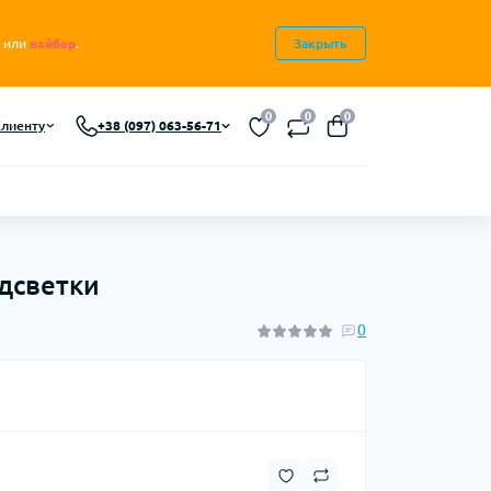
или
вайбер
.
Закрыть
0
0
0
лиенту
+38 (097) 063-56-71
одсветки
0