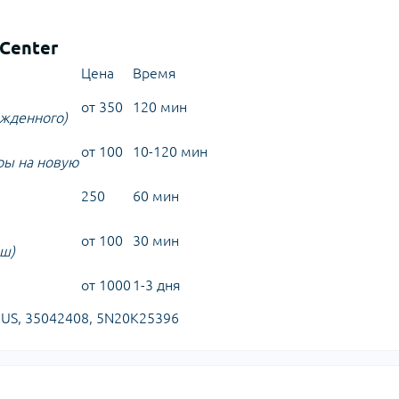
Center
Цена
Время
от 350
120 мин
ежденного)
от 100
10-120 мин
ры на новую
250
60 мин
от 100
30 мин
иш)
от 1000
1-3 дня
S, 35042408, 5N20K25396