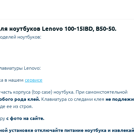
ля ноутбуков Lenovo 100-15IBD, B50-50.
оделей ноутбуков:
лавиатуры Lenovo:
ка в нашем
сервисе
асть корпуса (top case) ноутбука. При самомстоятельной
юбого рода клей.
Клавиатура со следами клея
не подлежи
е ее из строя.
уру
с фото на сайте.
ной установке отключайте питание ноутбука и извлека