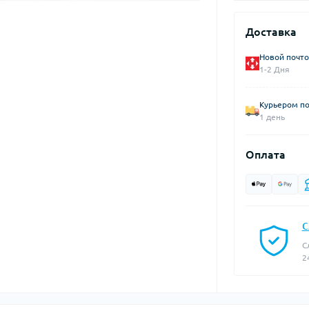
Доставка
Новой почто
1-2 Дня
Курьером по
1 день
Оплата
С
С
2