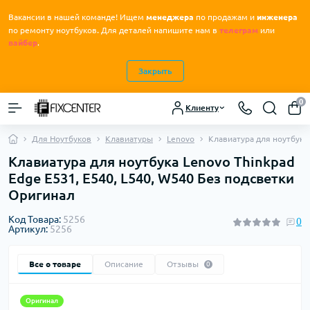
Вакансии в нашей команде! Ищем
менеджера
по продажам и
инженера
.
по ремонту ноутбуков
Для деталей напишите нам в
телеграм
или
вайбер
.
Закрыть
0
Клиенту
Для Ноутбуков
Клавиатуры
Lenovo
Клавиатура для ноутбука 
Клавиатура для ноутбука Lenovo Thinkpad
Edge E531, E540, L540, W540 Без подсветки
Оригинал
Код Товара:
5256
0
Артикул:
5256
Все о товаре
Описание
Отзывы
0
Оригинал