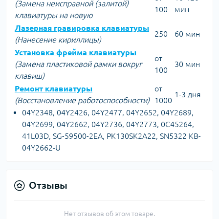
(Замена неисправной (залитой)
100
мин
клавиатуры на новую
Лазерная гравировка клавиатуры
250
60 мин
(Нанесение кириллицы)
Установка фрейма клавиатуры
от
(Замена пластиковой рамки вокруг
30 мин
100
клавиш)
Ремонт клавиатуры
от
1-3 дня
(Восстановление работоспособности)
1000
04Y2348, 04Y2426, 04Y2477, 04Y2652, 04Y2689,
04Y2699, 04Y2662, 04Y2736, 04Y2773, 0C45264,
41L03D, SG-59500-2EA, PK130SK2A22, SN5322 KB-
04Y2662-U
Отзывы
Нет отзывов об этом товаре.