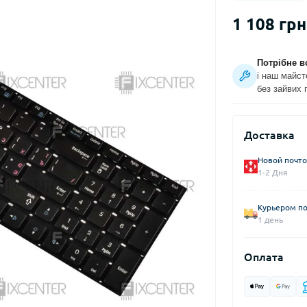
1 108 грн
Потрібне в
і наш майст
без зайвих 
Доставка
Новой почто
1-2 Дня
Курьером по
1 день
Оплата