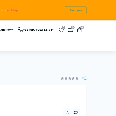
или
вайбер
.
Закрыть
0
0
0
лиенту
+38 (097) 063-56-71
0