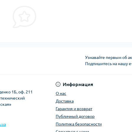
Узнавайте первым об ак
Подпишитесь на нашу e
Политика безопасно
Информация
денко 1Б, оф. 211
О нас
итехнический
Доставка
вская»
Гарантия и возврат
Публичный договор
Политика безопасности
.ua
Связаться с нами