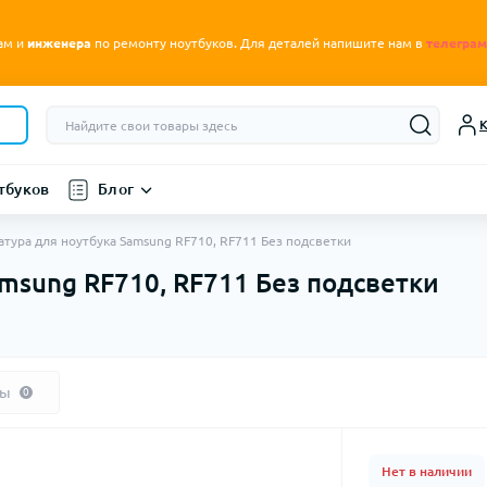
.
ам и
инженера
по ремонту ноутбуков
Для деталей напишите нам в
телеграм
К
тбуков
Блог
атура для ноутбука Samsung RF710, RF711 Без подсветки
msung RF710, RF711 Без подсветки
вы
0
Нет в наличии