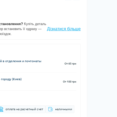
становлення?
Купіть деталь
Дізнатися більше
ер встановить її одразу —
поїздок.
й в отделения и почтоматы
От 65 грн
 городу (Киев)
От 100 грн
оплата на расчетный счет
наличными