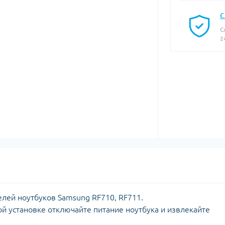
С
С
2
елей ноутбуков
Samsung RF710, RF711.
й установке отключайте питание ноутбука и извлекайте