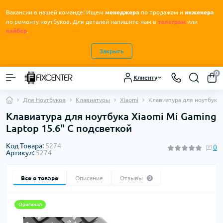
Вакансии в нашей команде! Ищем
менеджера
по продажам и
инженера
.
по ремонту ноутбуков
Для деталей напишите нам в
телеграм
или
вайбер
.
Закрыть
0
Клиенту
Для Ноутбуков
Клавиатуры
Xiaomi
Клавиатура для ноутбука 
Клавиатура для ноутбука Xiaomi Mi Gaming
Laptop 15.6" С подсветкой
Код Товара:
5274
0
Артикул:
5274
Все о товаре
Описание
Отзывы
0
Оригинал