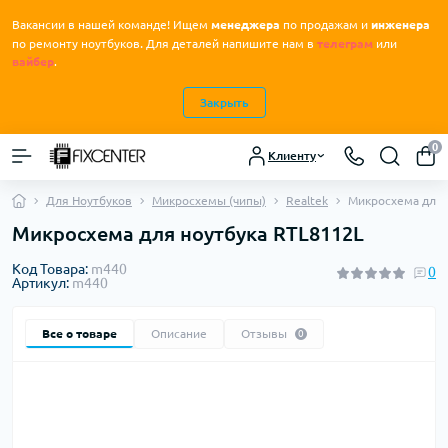
Вакансии в нашей команде! Ищем
менеджера
по продажам и
инженера
.
по ремонту ноутбуков
Для деталей напишите нам в
телеграм
или
вайбер
.
Закрыть
0
Клиенту
Для Ноутбуков
Микросхемы (чипы)
Realtek
Микросхема для 
Микросхема для ноутбука RTL8112L
Код Товара:
m440
0
Артикул:
m440
Все о товаре
Описание
Отзывы
0