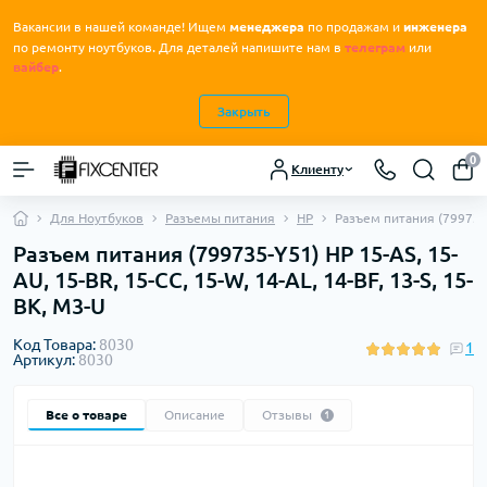
Вакансии в нашей команде! Ищем
менеджера
по продажам и
инженера
.
по ремонту ноутбуков
Для деталей напишите нам в
телеграм
или
вайбер
.
Закрыть
0
Клиенту
Для Ноутбуков
Разъемы питания
HP
Разъем питания (799735-Y
Разъем питания (799735-Y51) HP 15-AS, 15-
AU, 15-BR, 15-CC, 15-W, 14-AL, 14-BF, 13-S, 15-
BK, M3-U
Код Товара:
8030
1
Артикул:
8030
Все о товаре
Описание
Отзывы
1