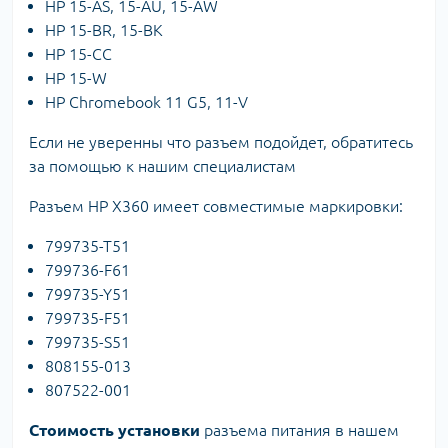
HP 15-AS, 15-AU, 15-AW
HP 15-BR, 15-BK
HP 15-CC
HP 15-W
HP Chromebook 11 G5, 11-V
Если не уверенны что разъем подойдет, обратитесь
за помощью к нашим специалистам
Разъем HP X360 имеет совместимые маркировки:
799735-T51
799736-F61
799735-Y51
799735-F51
799735-S51
808155-013
807522-001
Стоимость установки
разъема питания в нашем