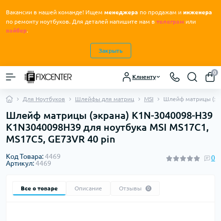
Вакансии в нашей команде! Ищем
менеджера
по продажам и
инженера
.
по ремонту ноутбуков
Для деталей напишите нам в
телеграм
или
вайбер
.
Закрыть
0
Клиенту
Для Ноутбуков
Шлейфы для матриц
MSI
Шлейф матрицы (экр
Шлейф матрицы (экрана) K1N-3040098-H39
K1N3040098H39 для ноутбука MSI MS17C1,
MS17C5, GE73VR 40 pin
Код Товара:
4469
0
Артикул:
4469
Все о товаре
Описание
Отзывы
0