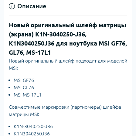
Описание
Новый оригинальный шлейф матрицы
(экрана) K1N-3040250-J36,
K1N3040250J36 для ноутбука MSI GF76,
GL76, MS-17L1
Новый оригинальный шлейф подходит для моделей
MSI:
MSI GF76
MSI GL76
MSI MS-17L1
Совместимые маркировки (партномеры) шлейфа
матрицы MSI:
K1N-3040250-J36
K1N3040250J36