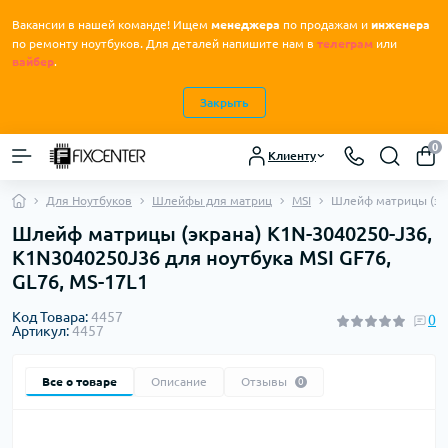
Вакансии в нашей команде! Ищем
менеджера
по продажам и
инженера
.
по ремонту ноутбуков
Для деталей напишите нам в
телеграм
или
вайбер
.
Закрыть
0
Клиенту
Для Ноутбуков
Шлейфы для матриц
MSI
Шлейф матрицы (экр
Шлейф матрицы (экрана) K1N-3040250-J36,
K1N3040250J36 для ноутбука MSI GF76,
GL76, MS-17L1
Код Товара:
4457
0
Артикул:
4457
Все о товаре
Описание
Отзывы
0