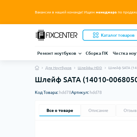
Вакансии в нашей команде! Ищем
менеджера
по продаж
Каталог товаров
Ремонт ноутбуков
Сборка ПК
Чистка ноу
Для Ноутбуков
Шлейфы HDD
Шлейф SATA (14
Шлейф SATA (14010-00680500
Код Товара:
hdd78
Артикул:
hdd78
Все о товаре
Описание
Отзы