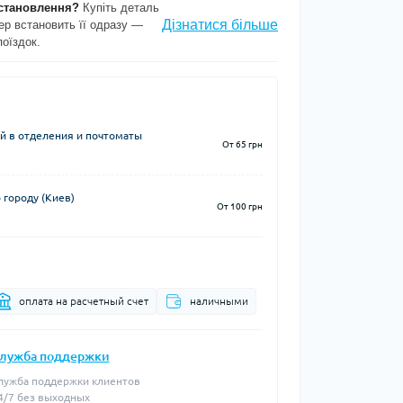
становлення?
Купіть деталь
Дізнатися більше
ер встановить її одразу —
поїздок.
й в отделения и почтоматы
От 65 грн
 городу (Киев)
От 100 грн
оплата на расчетный счет
наличными
лужба поддержки
лужба поддержки клиентов
4/7 без выходных