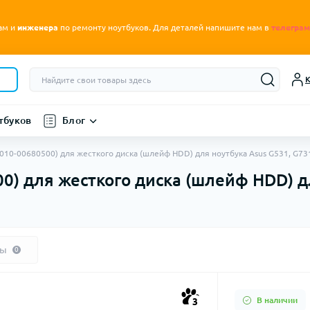
.
ам и
инженера
по ремонту ноутбуков
Для деталей напишите нам в
телеграм
К
тбуков
Блог
010-00680500) для жесткого диска (шлейф HDD) для ноутбука Asus G531, G73
) для жесткого диска (шлейф HDD) дл
вы
0
В наличии
3