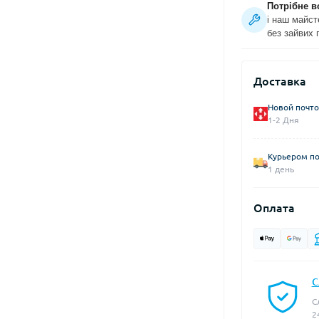
Потрібне в
і наш майст
без зайвих 
Доставка
Новой почто
1-2 Дня
Курьером по
1 день
Оплата
С
С
2