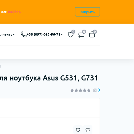
или
вайбер
.
Закрыть
0
0
0
лиенту
+38 (097) 063-56-71
1
я ноутбука Asus G531, G731
0