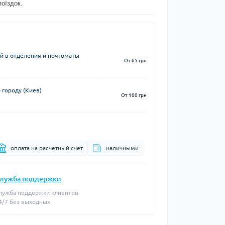
поїздок.
й в отделения и почтоматы
От 65 грн
 городу (Киев)
От 100 грн
оплата на расчетный счет
наличными
лужба поддержки
лужба поддержки клиентов
4/7 без выходных