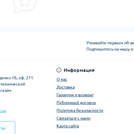
Узнавайте первым об ак
Подпишитесь на нашу e
Политика безопасно
Информация
денко 1Б, оф. 211
О нас
итехнический
Доставка
вская»
Гарантия и возврат
Публичный договор
Политика безопасности
.ua
Связаться с нами
Карта сайта
кты