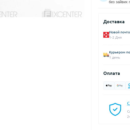
без зайвих 
Доставка
Новой почто
1-2 Дня
Курьером по
1 день
Оплата
С
С
2