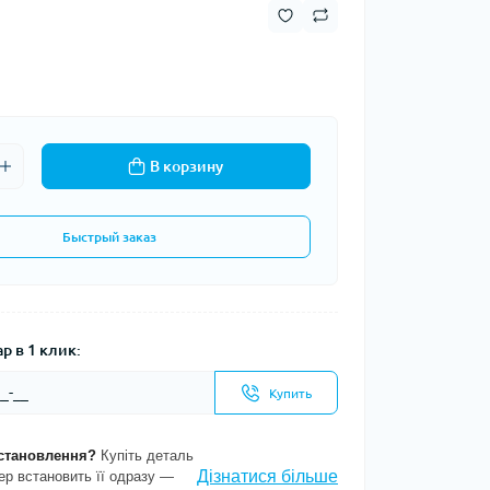
В корзину
Быстрый заказ
р в 1 клик:
Купить
становлення?
Купіть деталь
Дізнатися більше
ер встановить її одразу —