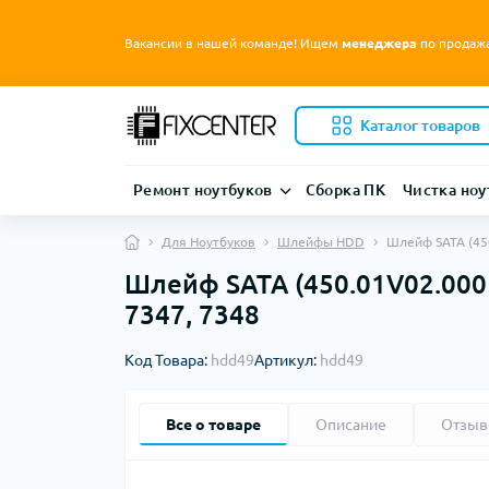
Вакансии в нашей команде! Ищем
менеджера
по продаж
Каталог товаров
Ремонт ноутбуков
Сборка ПК
Чистка ноу
Для Ноутбуков
Шлейфы HDD
Шлейф SATA (450
Шлейф SATA (450.01V02.0001
7347, 7348
Код Товара:
hdd49
Артикул:
hdd49
Все о товаре
Описание
Отзы