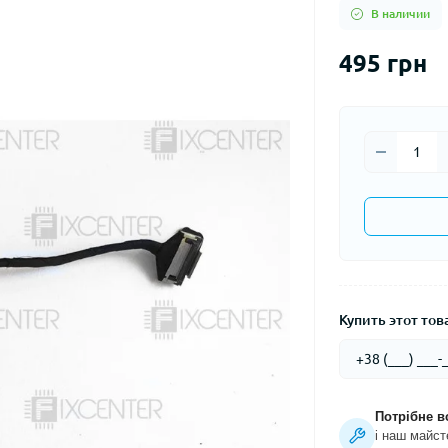
В наличии
495 грн
Купить этот това
Потрібне в
і наш майст