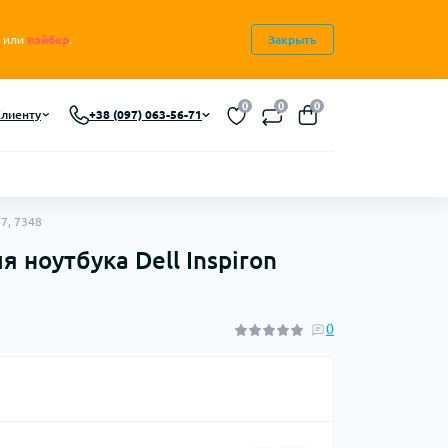
или
вайбер
.
Закрыть
0
0
0
лиенту
+38 (097) 063-56-71
7, 7348
 ноутбука Dell Inspiron
0