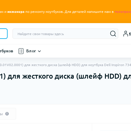
.
ам и
инженера
по ремонту ноутбуков
Для деталей напишите нам в
телеграм
К
тбуков
Блог
.01V02.0001) для жесткого диска (шлейф HDD) для ноутбука Dell Inspiron 734
) для жесткого диска (шлейф HDD) для
вы
0