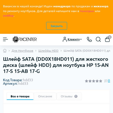
Вакансии в нашей команде! Ищем
менеджера
по продажам и
инженера
.
по ремонту ноутбуков
Для деталей напишите нам в
телеграм
или
вайбер
.
Закрыть
0
Клиенту
Для Ноутбуков
Шлейфы HDD
Шлейф SATA (DD0X18HD011) для ж
Шлейф SATA (DD0X18HD011) для жесткого
диска (шлейф HDD) для ноутбука HP 15-AN
17-S 15-AB 17-G
Код Товара:
hdd33
0
Артикул:
hdd33
Все о товаре
Описание
Отзывы
0