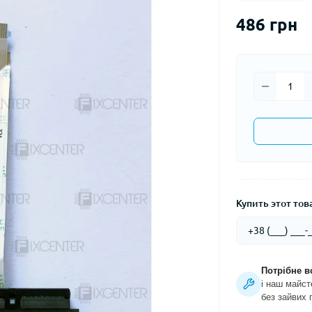
486 грн
Купить этот това
Потрібне в
і наш майст
без зайвих 