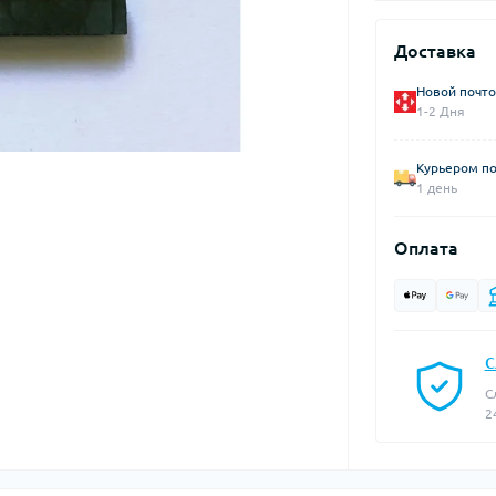
Доставка
Новой почто
1-2 Дня
Курьером по
1 день
Оплата
С
С
2