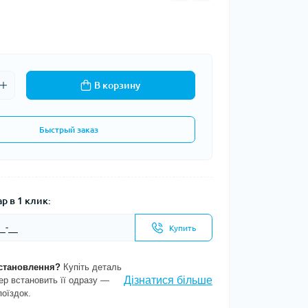
В корзину
Быстрый заказ
р в 1 клик:
Купить
становлення?
Купіть деталь
Дізнатися більше
ер встановить її одразу —
поїздок.