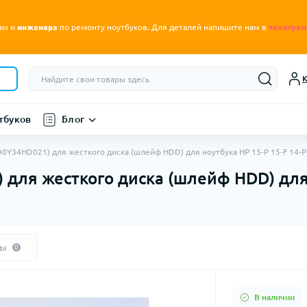
.
ам и
инженера
по ремонту ноутбуков
Для деталей напишите нам в
телеграм
К
тбуков
Блог
0Y34HD021) для жесткого диска (шлейф HDD) для ноутбука HP 15-P 15-F 14-P
ля жесткого диска (шлейф HDD) для 
вы
0
В наличии