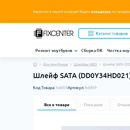
Вакансии в нашей команде! Ищем
менеджера
по продаж
Каталог товаров
Ремонт ноутбуков
Сборка ПК
Чистка ноу
Для Ноутбуков
Шлейфы HDD
Шлейф SATA (DD
Шлейф SATA (DD0Y34HD021) д
Код Товара:
hdd59
Артикул:
hdd59
Все о товаре
Описание
Отзы