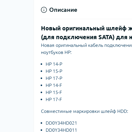
Описание
Новый оригинальный шлейф ж
(для подключения SATA) для ноут
Новая оригинальный кабель подключени
ноутбуков HP:
HP 14-P
HP 15-P
HP 17-P
HP 14-F
HP 15-F
HP 17-F
Совместимые маркировки шлейф HDD:
DD0Y34HD021
DD0Y34HD011