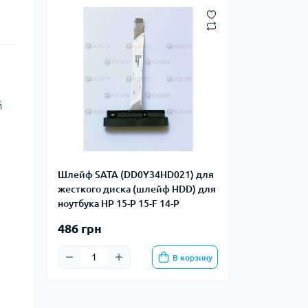
й
Шлейф SATA (DD0Y34HD021) для
жесткого диска (шлейф HDD) для
ноутбука HP 15-P 15-F 14-P
486 грн
В корзину