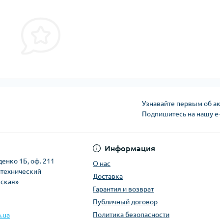
Узнавайте первым об ак
Подпишитесь на нашу e
Политика безопасно
Информация
денко 1Б, оф. 211
О нас
итехнический
Доставка
вская»
Гарантия и возврат
Публичный договор
Политика безопасности
.ua