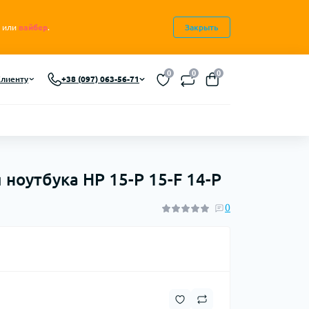
или
вайбер
.
Закрыть
0
0
0
лиенту
+38 (097) 063-56-71
ноутбука HP 15-P 15-F 14-P
0