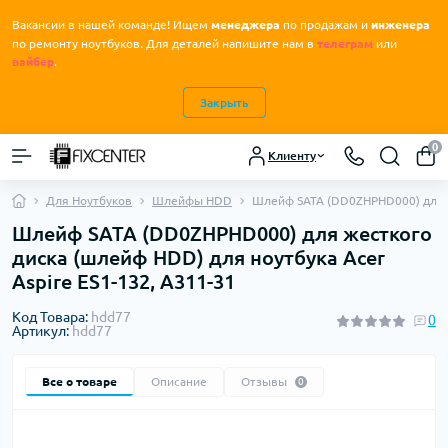
Вакансии в нашей команде! Ищем
менеджера
по продажам и
инженера
.
по ремонту ноутбуков
Для деталей напишите нам в
телеграм
или
вайбер
.
Закрыть
0
Клиенту
Для Ноутбуков
Шлейфы HDD
Шлейф SATA (DD0ZHPHD000) для же
Шлейф SATA (DD0ZHPHD000) для жесткого
диска (шлейф HDD) для ноутбука Acer
Aspire ES1-132, A311-31
Код Товара:
hdd77
0
Артикул:
hdd77
Все о товаре
Описание
Отзывы
0