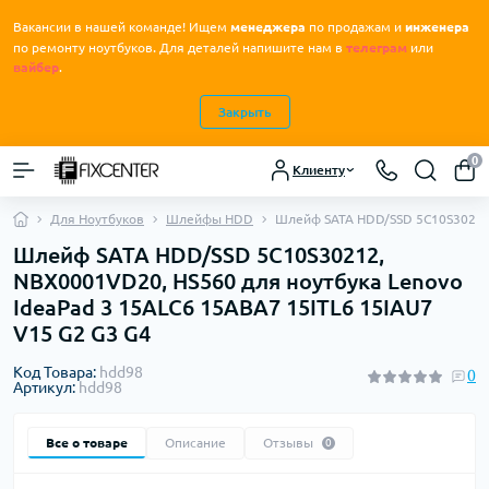
Вакансии в нашей команде! Ищем
менеджера
по продажам и
инженера
.
по ремонту ноутбуков
Для деталей напишите нам в
телеграм
или
вайбер
.
Закрыть
0
Клиенту
Для Ноутбуков
Шлейфы HDD
Шлейф SATA HDD/SSD 5C10S30212,
Шлейф SATA HDD/SSD 5C10S30212,
NBX0001VD20, HS560 для ноутбука Lenovo
IdeaPad 3 15ALC6 15ABA7 15ITL6 15IAU7
V15 G2 G3 G4
Код Товара:
hdd98
0
Артикул:
hdd98
Все о товаре
Описание
Отзывы
0