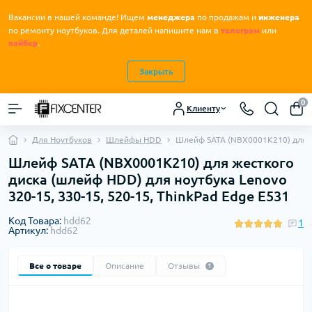
Вакансии в нашей команде! Ищем
менеджера
по продажам и
инженера
.
по ремонту ноутбуков
Для деталей напишите нам в
телеграм
или
вайбер
.
Закрыть
0
Клиенту
Для Ноутбуков
Шлейфы HDD
Шлейф SATA (NBX0001K210) для же
Шлейф SATA (NBX0001K210) для жесткого
диска (шлейф HDD) для ноутбука Lenovo
320-15, 330-15, 520-15, ThinkPad Edge E531
Код Товара:
hdd62
1
Артикул:
hdd62
Все о товаре
Описание
Отзывы
1