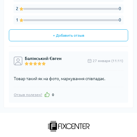
2
0
1
0
+ Добавить отзыв
Балінський Євген
27 января (11:11)
Товар такий як на фото, маркування співпадає.
Отзыв полезен?
0