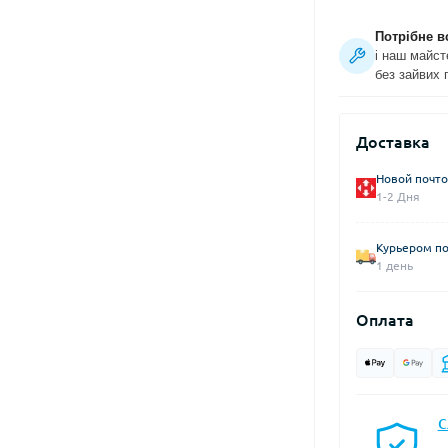
Потрібне в
і наш майст
без зайвих 
Доставка
Новой почто
1-2 Дня
Курьером по
1 день
Оплата
С