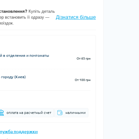
становлення?
Купіть деталь
Дізнатися більше
ер встановить її одразу —
поїздок.
й в отделения и почтоматы
От 65 грн
 городу (Киев)
От 100 грн
оплата на расчетный счет
наличными
лужба поддержки