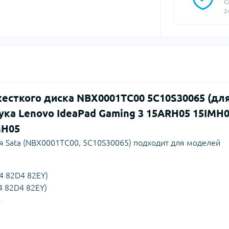
С
2
сткого диска NBX0001TC00 5C10S30065 (дл
ка Lenovo IdeaPad Gaming 3 15ARH05 15IMH
MH05
 Sata (NBX0001TC00, 5C10S30065) подходит для моделей
4 82D4 82EY)
4 82D4 82EY)
4