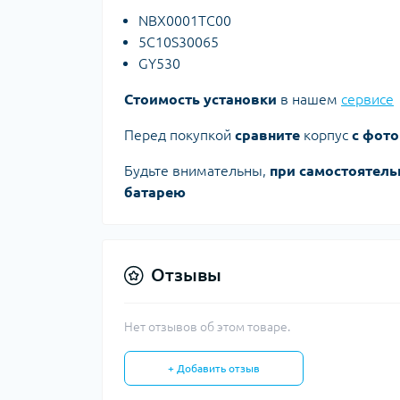
NBX0001TC00
5C10S30065
GY530
Стоимость установки
в нашем
сервисе
Перед покупкой
сравните
корпус
с фото
Будьте внимательны,
при самостоятель
батарею
Отзывы
Нет отзывов об этом товаре.
+ Добавить отзыв