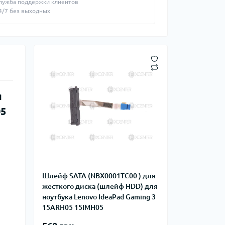
лужба поддержки клиентов
4/7 без выходных
я
05
Шлейф SATA (NBX0001TC00 ) для
жесткого диска (шлейф HDD) для
ноутбука Lenovo IdeaPad Gaming 3
15ARH05 15IMH05