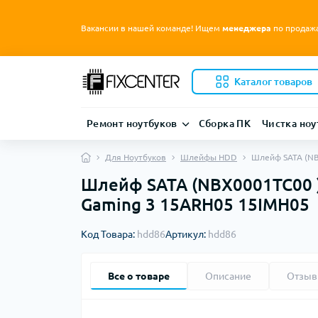
Вакансии в нашей команде! Ищем
менеджера
по продаж
Каталог товаров
Ремонт ноутбуков
Сборка ПК
Чистка ноу
Для Ноутбуков
Шлейфы HDD
Шлейф SATA (NB
Шлейф SATA (NBX0001TC00 )
Gaming 3 15ARH05 15IMH05
Код Товара:
hdd86
Артикул:
hdd86
Все о товаре
Описание
Отзы