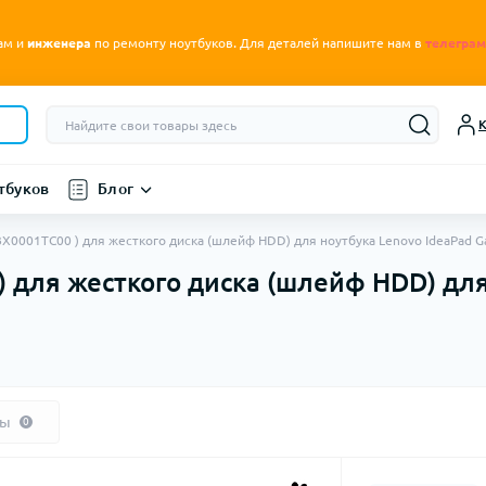
.
ам и
инженера
по ремонту ноутбуков
Для деталей напишите нам в
телеграм
К
тбуков
Блог
X0001TC00 ) для жесткого диска (шлейф HDD) для ноутбука Lenovo IdeaPad 
 для жесткого диска (шлейф HDD) для
вы
0