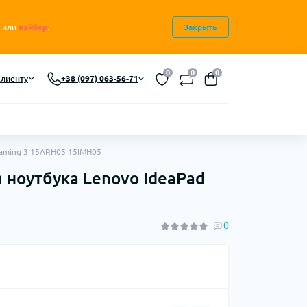
или
вайбер
.
Закрыть
0
0
0
лиенту
+38 (097) 063-56-71
Gaming 3 15ARH05 15IMH05
 ноутбука Lenovo IdeaPad
0