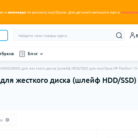
.
ам и
инженера
по ремонту ноутбуков
Для деталей напишите нам в
телеграм
К
тбуков
Блог
0002BI00) для жесткого диска (шлейф HDD/SSD) для ноутбука HP Pavilion 15
ля жесткого диска (шлейф HDD/SSD) д
вы
0