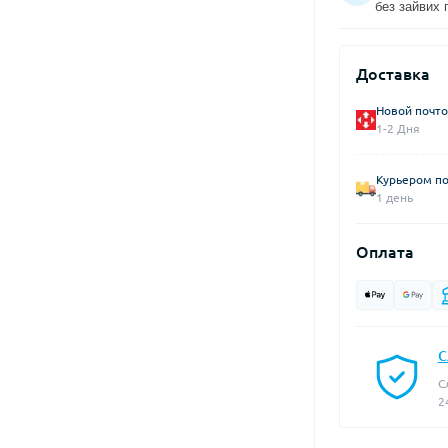
без зайвих 
Доставка
Новой почто
1-2 Дня
Курьером по
1 день
Оплата
С
С
2