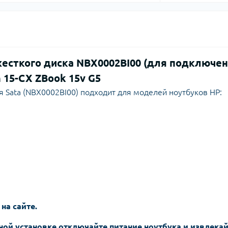
есткого диска NBX0002BI00 (для подключе
n 15-CX ZBook 15v G5
 Sata (NBX0002BI00) подходит для моделей ноутбуков HP:
 на сайте.
ной установке отключайте питание ноутбука и извлека