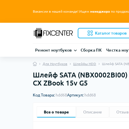
Вакансии в нашей команде! Ищем
менеджера
по продаж
Каталог товаров
Ремонт ноутбуков
Сборка ПК
Чистка ноу
Для Ноутбуков
Шлейфы HDD
Шлейф SATA (NBX
Шлейф SATA (NBX0002BI00) д
CX ZBook 15v G5
Код Товара:
hdd68
Артикул:
hdd68
Все о товаре
Описание
Отзы