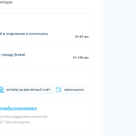
поїздок.
й в отделения и почтоматы
От 65 грн
 городу (Киев)
От 100 грн
оплата на расчетный счет
наличными
лужба поддержки
лужба поддержки клиентов
4/7 без выходных