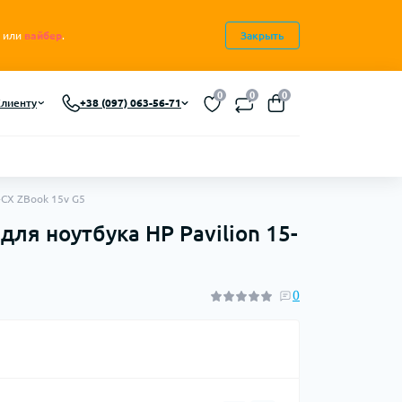
или
вайбер
.
Закрыть
0
0
0
лиенту
+38 (097) 063-56-71
-CX ZBook 15v G5
ля ноутбука HP Pavilion 15-
0