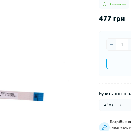
В наличии
477 грн
Купить этот това
Потрібне в
і наш майст