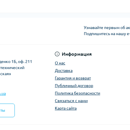
Узнавайте первым об ак
Подпишитесь на нашу e
Политика безопасно
Информация
денко 1Б, оф. 211
О нас
итехнический
Доставка
вская»
Гарантия и возврат
Публичный договор
Политика безопасности
.ua
Связаться с нами
Карта сайта
кты