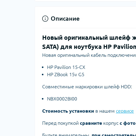
Описание
Новый оригинальный шлейф ж
SATA) для ноутбука HP Pavilio
Новая оригинальный кабель подключения
HP Pavilion 15-CX
HP ZBook 15v G5
Совместимые маркировки шлейф HDD:
NBX0002BI00
Стоимость установки
в нашем
сервисе
Перед покупкой
сравните
корпус
с фото
Будьте внимательны,
при самостоятель