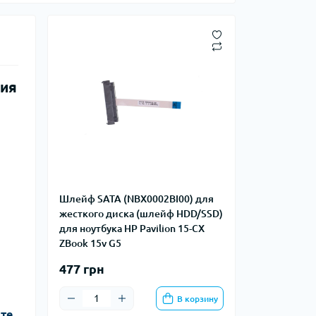
ния
Шлейф SATA (NBX0002BI00) для
жесткого диска (шлейф HDD/SSD)
для ноутбука HP Pavilion 15-CX
ZBook 15v G5
477 грн
В корзину
йте