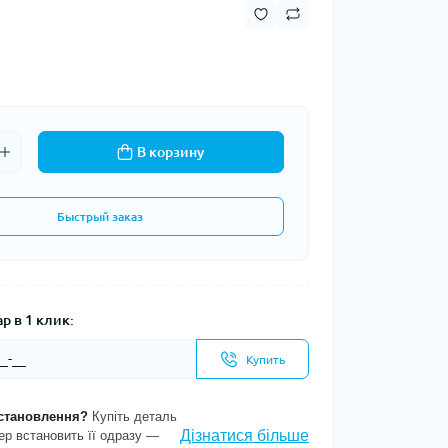
В корзину
Быстрый заказ
р в 1 клик:
Купить
становлення?
Купіть деталь
Дізнатися більше
ер встановить її одразу —